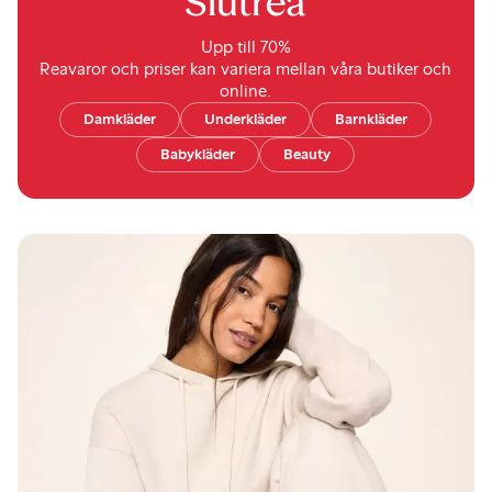
Slutrea
Upp till 70%
Reavaror och priser kan variera mellan våra butiker och
online.
Damkläder
Underkläder
Barnkläder
Babykläder
Beauty