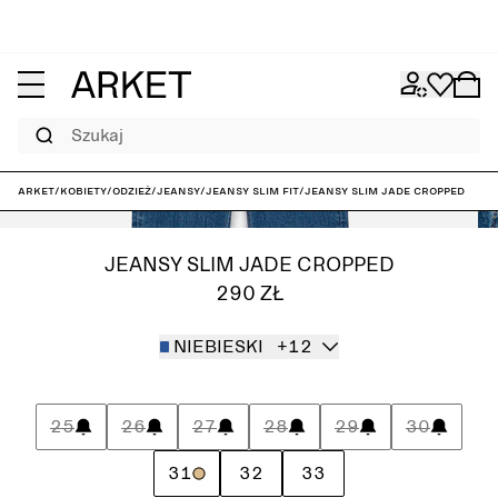
Szukaj
ARKET
/
Kobiety
/
Odzież
/
Jeansy
/
Jeansy slim fit
/
Jeansy slim JADE CROPPED
JEANSY SLIM JADE CROPPED
290 ZŁ
NIEBIESKI
+12
25
26
27
28
29
30
31
32
33