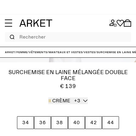
Rechercher
ARKET
/
Femme
/
Vêtements
/
Manteaux et vestes
/
Vestes
/
Surchemise en laine m
SURCHEMISE EN LAINE MÉLANGÉE DOUBLE
FACE
€ 139
CRÈME
+3
34
36
38
40
42
44