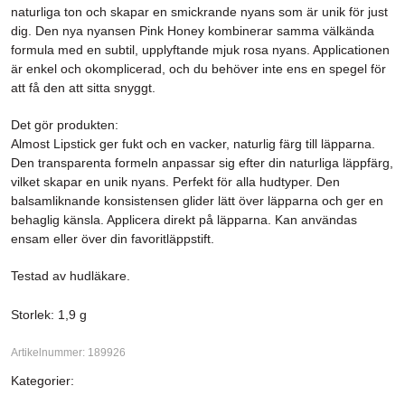
naturliga ton och skapar en smickrande nyans som är unik för just
dig. Den nya nyansen Pink Honey kombinerar samma välkända
formula med en subtil, upplyftande mjuk rosa nyans. Applicationen
är enkel och okomplicerad, och du behöver inte ens en spegel för
att få den att sitta snyggt.
Det gör produkten:
Almost Lipstick ger fukt och en vacker, naturlig färg till läpparna.
Den transparenta formeln anpassar sig efter din naturliga läppfärg,
vilket skapar en unik nyans. Perfekt för alla hudtyper. Den
balsamliknande konsistensen glider lätt över läpparna och ger en
behaglig känsla. Applicera direkt på läpparna. Kan användas
ensam eller över din favoritläppstift.
Testad av hudläkare.
Storlek: 1,9 g
Artikelnummer: 189926
Kategorier: