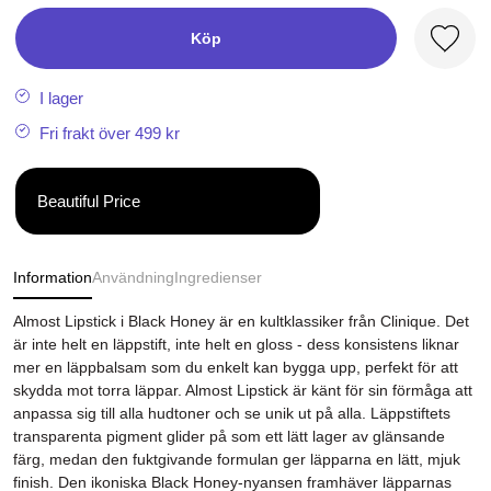
Köp
Favori
I lager
Fri frakt över 499 kr
Beautiful Price
Information
Användning
Ingredienser
Almost Lipstick i Black Honey är en kultklassiker från Clinique. Det
är inte helt en läppstift, inte helt en gloss - dess konsistens liknar
mer en läppbalsam som du enkelt kan bygga upp, perfekt för att
skydda mot torra läppar. Almost Lipstick är känt för sin förmåga att
anpassa sig till alla hudtoner och se unik ut på alla. Läppstiftets
transparenta pigment glider på som ett lätt lager av glänsande
färg, medan den fuktgivande formulan ger läpparna en lätt, mjuk
finish. Den ikoniska Black Honey-nyansen framhäver läpparnas