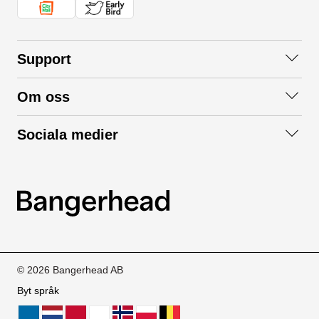
Support
Kontakta oss
Om oss
Frågor och svar
Om oss
Köpvillkor
Sociala medier
Samarbeta med oss
Returer & ångrat köp
Facebook
Hållbarhet och miljö
Integritetspolicy
Instagram
Våra varumärken
LinkedIn
Våra fraktalternativ
Boka tid på Bangerhead studio
© 2026 Bangerhead AB
Byt språk