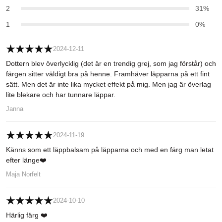
2
31%
1
0%
2024-12-11
Dottern blev överlycklig (det är en trendig grej, som jag förstår) och
färgen sitter väldigt bra på henne. Framhäver läpparna på ett fint
sätt. Men det är inte lika mycket effekt på mig. Men jag är överlag
lite blekare och har tunnare läppar.
Janna
2024-11-19
Känns som ett läppbalsam på läpparna och med en färg man letat
efter länge❤️
Maja Norfelt
2024-10-10
Härlig färg ❤️