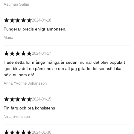
Asuman Sahin
2024-04-18
Fungerar precis enligt annonsen.
Maria
2024-04-17
Hade detta för många många år sedan, nu när det blev populärt
igen blev det en påminnelse om att jag gillade det senast! Lika
nöjd nu som då!
Anna Yvonne Johansson
2024-04-15
Fin färg och bra konsistens
Nina Svensson
2024-01-30