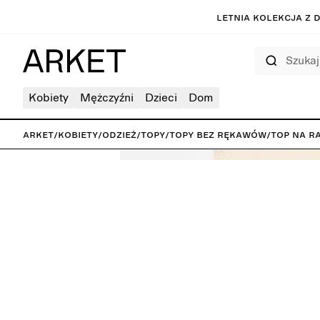
Letnia kolekcja z 
Szukaj
Kobiety
Mężczyźni
Dzieci
Dom
ARKET
/
Kobiety
/
Odzież
/
Topy
/
Topy bez rękawów
/
Top na r