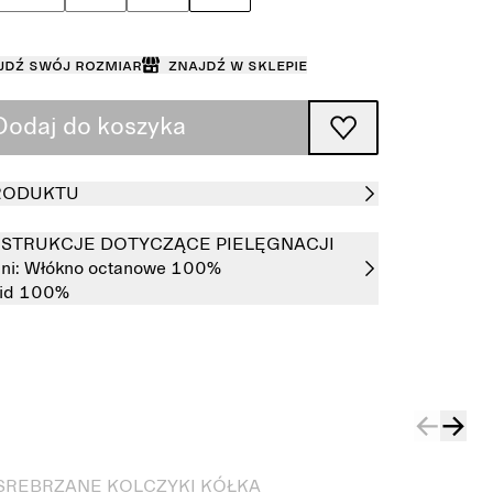
jdź swój rozmiar
Znajdź w sklepie
Dodaj do koszyka
RODUKTU
INSTRUKCJE DOTYCZĄCE PIELĘGNACJI
ni:
Włókno octanowe 100%
mid 100%
SREBRZANE KOLCZYKI KÓŁKA