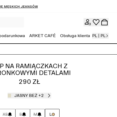
ję męskich jeansów
 podarunkowa
ARKET CAFÉ
Obsługa klienta
PL | PL
P NA RAMIĄCZKACH Z
RONKOWYMI DETALAMI
290 ZŁ
JASNY BEŻ
+2
XS
S
M
L