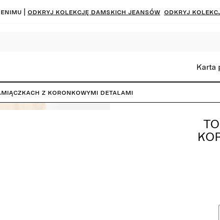
denimu |
Odkryj kolekcję damskich jeansów
Odkryj kolekc
Karta
amiączkach z koronkowymi detalami
TO
KO