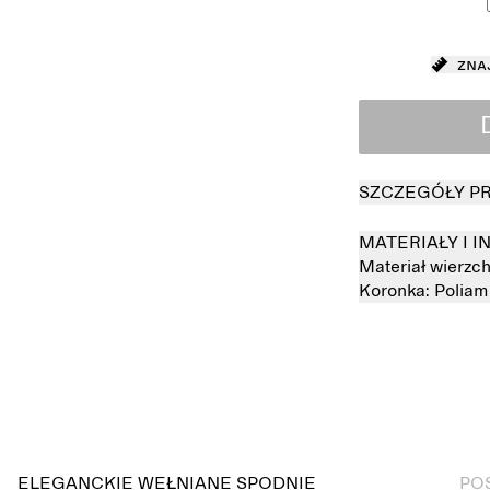
Zna
SZCZEGÓŁY P
MATERIAŁY I 
Materiał wierzch
Koronka:
Polia
Wyprzedane
ELEGANCKIE WEŁNIANE SPODNIE
PO