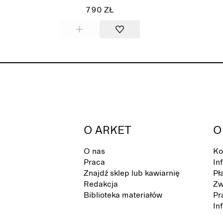
790 ZŁ
O ARKET
O
O nas
Ko
Praca
In
Znajdź sklep lub kawiarnię
Pł
Redakcja
Zw
Biblioteka materiałów
Pr
In