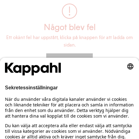
Något blev fel
Ett okänt fel har uppstått, klicka på knappen för att ladda om
sidan.
Ladda om sidan