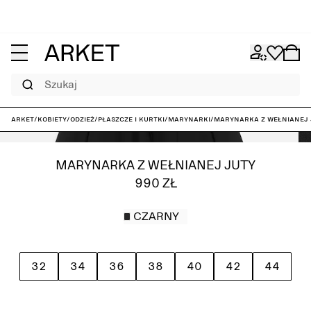
Szukaj
ARKET
/
Kobiety
/
Odzież
/
Płaszcze i kurtki
/
Marynarki
/
Marynarka z wełnianej 
MARYNARKA Z WEŁNIANEJ JUTY
990 ZŁ
CZARNY
32
34
36
38
40
42
44