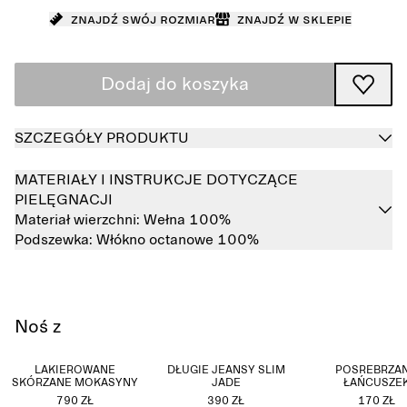
Znajdź swój rozmiar
Znajdź w sklepie
Dodaj do koszyka
SZCZEGÓŁY PRODUKTU
MATERIAŁY I INSTRUKCJE DOTYCZĄCE
PIELĘGNACJI
Materiał wierzchni:
Wełna 100%
Podszewka:
Włókno octanowe 100%
Noś z
LAKIEROWANE
DŁUGIE JEANSY SLIM
POSREBRZA
SKÓRZANE MOKASYNY
JADE
ŁAŃCUSZE
790 ZŁ
390 ZŁ
170 ZŁ