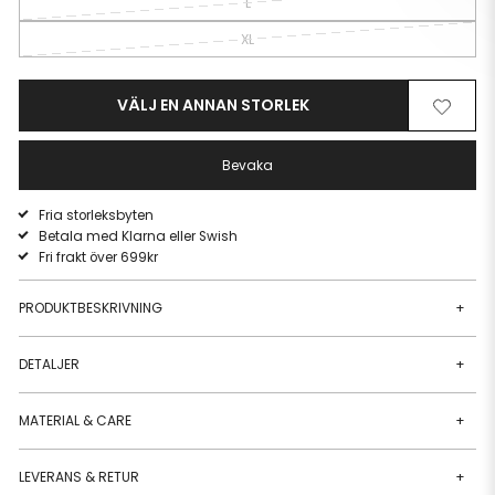
L
XL
VÄLJ EN ANNAN STORLEK
Ta
Lägg
bort
till
från
i
Bevaka
önskelista
önskeli
Fria storleksbyten
Betala med Klarna eller Swish
Fri frakt över 699kr
PRODUKTBESKRIVNING
+
DETALJER
+
MATERIAL & CARE
+
LEVERANS & RETUR
+