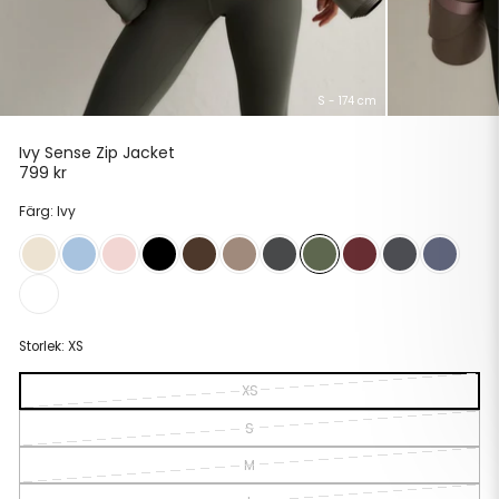
S - 174 cm
Ivy Sense Zip Jacket
799 kr
Ordinarie
pris
Färg: Ivy
Storlek:
XS
XS
S
M