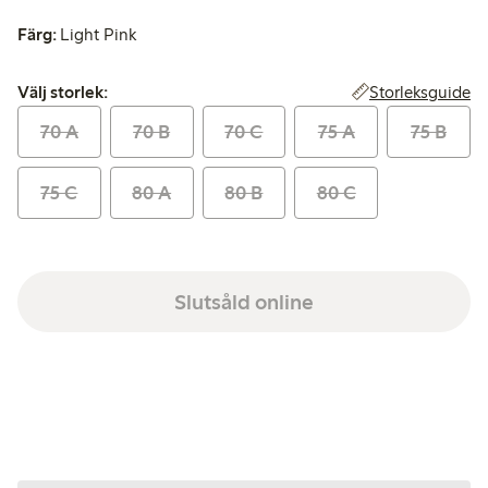
Färg:
Light Pink
Välj storlek:
Storleksguide
Välj storlek:
70 A
70 B
70 C
75 A
75 B
75 C
80 A
80 B
80 C
Slutsåld online