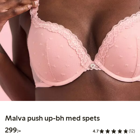
Malva push up-bh med spets
299,00 kr
299:-
4.7
(12)