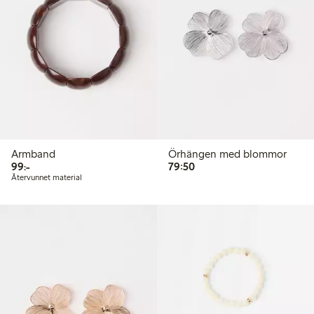
Armband
Örhängen med blommor
99,00 kr
79,50 kr
99:-
79:50
Återvunnet material