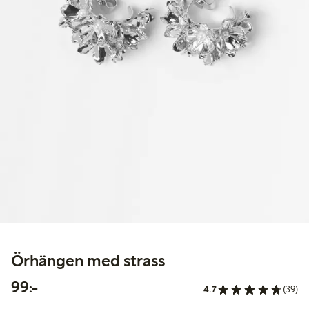
Örhängen med strass
99,00 kr
99:-
4.7
(39)