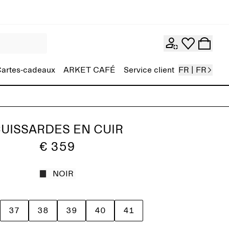
artes-cadeaux
ARKET CAFÉ
Service client
FR | FR
UISSARDES EN CUIR
€ 359
NOIR
37
38
39
40
41