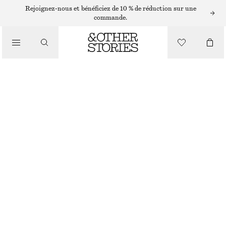
BOTTES HAUTEUR GENOU
Rejoignez-nous et bénéficiez de 10 % de réduction sur une
commande.
/
BOTTES
BOTTES HAUTEUR GENOU EN CUIR
€ 179
€ 279
/
RUPTURE DE STOCK
CHAUSSURES
NOIR
36
37
38
39
40
41
42