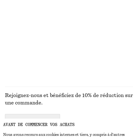
Haut à manches ballon avec basque volantée
Jean droit taille haute
€ 39
€ 89
€ 59
€ 89
Dernière chance
Dernière chance
Pull en maille
Robe-chemise portefeuille courte
€ 25
€ 49
€ 59
€ 119
Dernière chance
Dernière chance
+
2
DÉCOUVRIR TOUTES LES BOTTES
Rejoignez-nous et bénéficiez de 10% de réduction sur
une commande.
CREATE ACCOUNT
AVANT DE COMMENCER VOS ACHATS
Nous avons recours aux cookies internes et tiers, y compris à d'autres