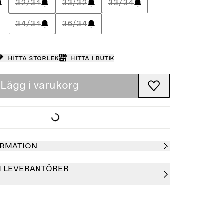
32/34
33/32
33/34
34/34
36/34
Hitta storlek
Hitta i butik
Lägg i varukorg
RMATION
H LEVERANTÖRER