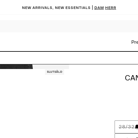
New arrivals, new essentials |
Dam
Herr
Pr
Slutsåld
CA
28/32