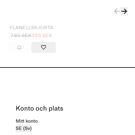
FLANELLSKJORTA
790 SEK
395 SEK
Konto och plats
Mitt konto
SE (Sv)