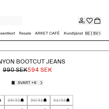
esentkort
Resale
ARKET CAFÉ
Kundtjänst
SE | SV
NYON BOOTCUT JEANS
990 SEK
594 SEK
SVART
+6
29/32
30/32
31/32