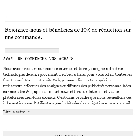
Rejoignez-nous et bénéficiez de 10% de réduction sur
une commande.
CREATE ACCOUNT
AVANT DE COMMENCER VOS ACHATS
Nous avons recours aux cookies internes et tiers, y compris à d'autres
technologies de suivi provenant d'éditeurs tiers, pour vous offrir toutes les
NOUS CONTACTER
fonctionnalités de notre site Web, personnaliser votre expérience
utilisateur, effectuer des analyses et diffuser des publicités personnalisées
Nous contacter
Instagram
sur nos sites Web, applications et newsletters sur Internet et via les
SERVICE CLIENT
plateformes de médias sociaux. C'est dans ce cadre que nous recueillons des
Trouver un magasin
Pinterest
informations sur l'utilisateur, ses habitudes de navigation et son appareil.
Paiement
À PROPOS
Affilié(e)s
Facebook
Lire la suite
Carte cadeau
À propos de nous
Emplois
Youtube
Livraison
En cours de réalisation
Presse
TikTok
Retour et remboursement