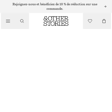
Rejoignez-nous et bénéficiez de 10 % de réduction sur une
commande.
SACS CABAS
/
SAC FOURRE-TOUT EN CUIR IMPRIMÉ VACHE
SACS
€ 179
RUPTURE DE STOCK
IMPRIMÉ VACHE
ONESIZE
TAILLE