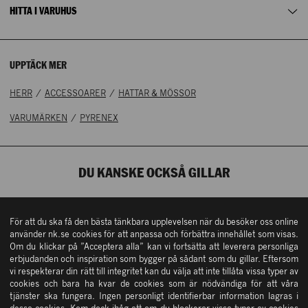
Inte i lager
HITTA I VARUHUS
UPPTÄCK MER
/
/
HERR
ACCESSOARER
HATTAR & MÖSSOR
/
VARUMÄRKEN
PYRENEX
DU KANSKE OCKSÅ GILLAR
REA 50%
För att du ska få den bästa tänkbara upplevelsen när du besöker oss online
använder nk.se cookies för att anpassa och förbättra innehållet som visas.
Om du klickar på ”Acceptera alla” kan vi fortsätta att leverera personliga
erbjudanden och inspiration som bygger på sådant som du gillar. Eftersom
vi respekterar din rätt till integritet kan du välja att inte tillåta vissa typer av
cookies och bara ha kvar de cookies som är nödvändiga för att våra
tjänster ska fungera. Ingen personligt identifierbar information lagras i