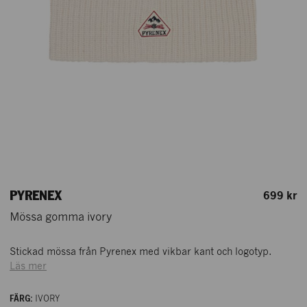
PYRENEX
699 kr
Mössa gomma ivory
Stickad mössa från Pyrenex med vikbar kant och logotyp.
NK STOCKHOLM
Läs mer
NK HERRTREND
FÄRG:
IVORY
PLAN 2