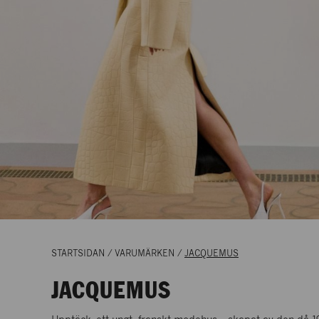
STARTSIDAN
/
VARUMÄRKEN
/
JACQUEMUS
STOCKHOLM
(
4
)
JACQUEMUS
NK MEN´S SHOES & ACCESSORIES
Skor