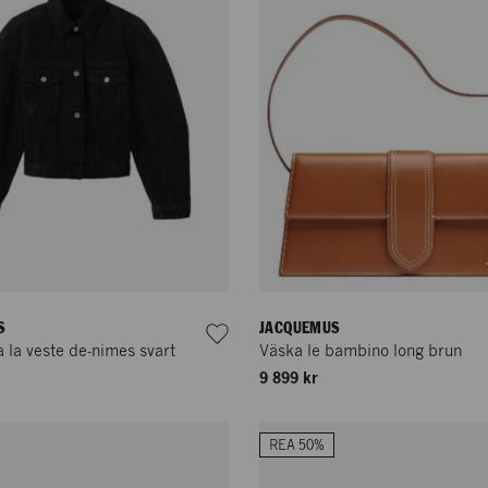
S
JACQUEMUS
 la veste de-nimes svart
Väska le bambino long brun
9 899 kr
REA 50%