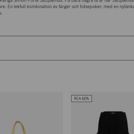
-åriga Simon Porte Jacquemus. På bara några få år har Jacquemus l
PLAN 1
e. En lekfull kombination av färger och tidsepoker, med en nytänkan
s.
REA 60%