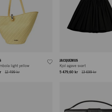
S
JACQUEMUS
mbola light yellow
Kjol agave svart
r
12 499 kr
5 479,60 kr
13 699 kr