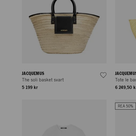
JACQUEMUS
JACQUEMU
The soli basket svart
Tote le ba
5 199 kr
6 249,50 k
REA 50%