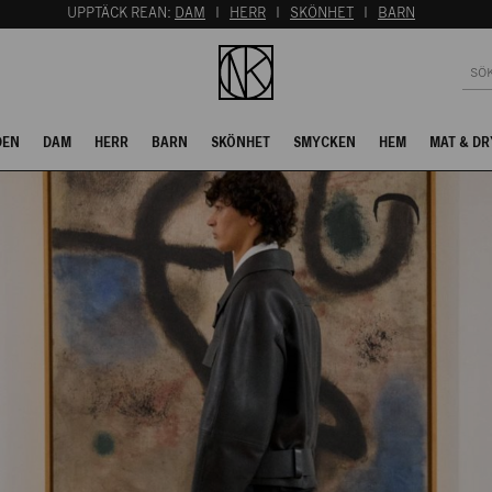
UPPTÄCK REAN:
DAM
I
HERR
I
SKÖNHET
I
BARN
DEN
DAM
HERR
BARN
SKÖNHET
SMYCKEN
HEM
MAT & DR