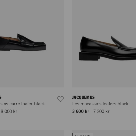
S
JACQUEMUS
ins carre loafer black
Les mocassins loafers black
8 000 kr
3 600 kr
7 200 kr