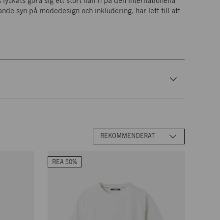
yckats göra sig ett stort namn på den internationella
PLAN 1
de syn på modedesign och inkludering, har lett till att
Sortera
REKOMMENDERAT
efter
REA 50%