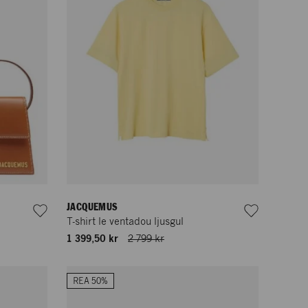
JACQUEMUS
T-shirt le ventadou ljusgul
1 399,50 kr
2 799 kr
REA 50%