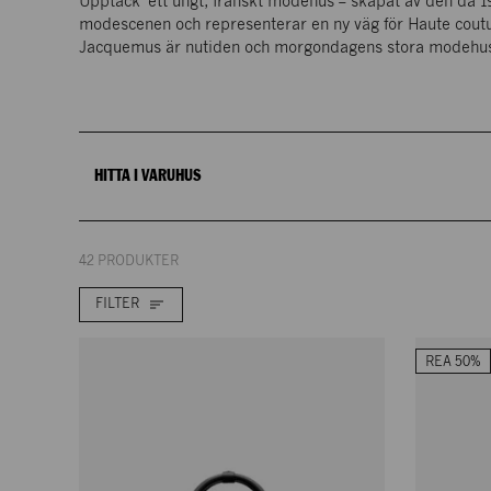
Upptäck ett ungt, franskt modehus – skapat av den då 19
PLAN 2
modescenen och representerar en ny väg för Haute coutur
Jacquemus är nutiden och morgondagens stora modehu
NK LUXURY CORNER
Accessoarer
ENTRÉPLAN
HITTA I VARUHUS
42 PRODUKTER
FILTER
REA 50%