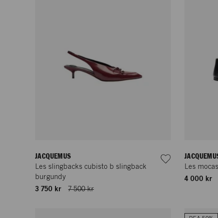
JACQUEMUS
JACQUEMU
Les slingbacks cubisto b slingback
Les mocass
burgundy
4 000 kr
3 750 kr
7 500 kr