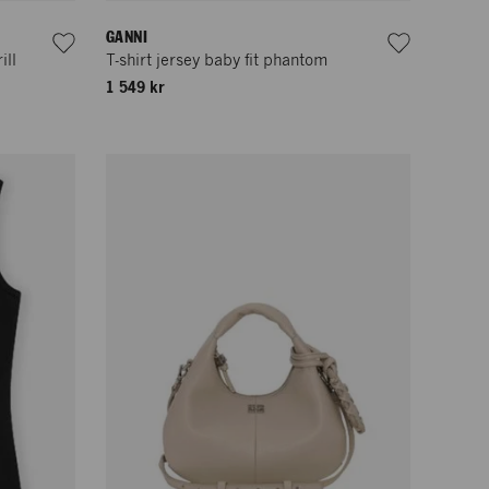
GANNI
ill
T-shirt jersey baby fit phantom
1 549 kr