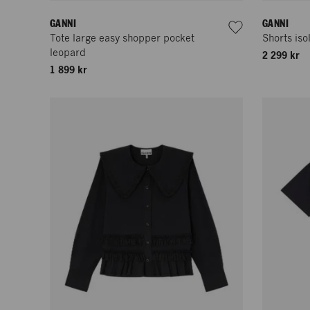
GANNI
GANNI
Tote large easy shopper pocket
Shorts iso
leopard
2 299 kr
1 899 kr