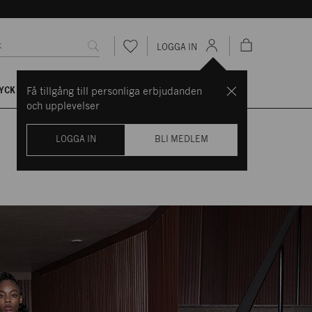
LOGGA IN
YCK
VARUMÄRKEN
NK NYCKELN
BOKA TJÄNST
Få tillgång till personliga erbjudanden
och upplevelser
LOGGA IN
BLI MEDLEM