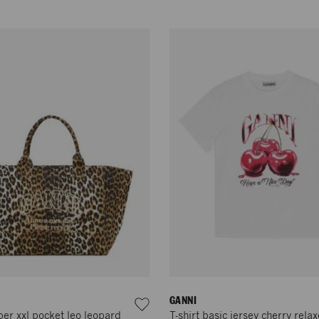
GANNI
er xxl pocket leo leopard
T-shirt basic jersey cherry relax