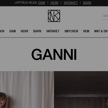
UPPTÄCK REAN:
DAM
I
HERR
I
SKÖNHET
I
BARN
DEN
DAM
HERR
BARN
SKÖNHET
SMYCKEN
HEM
MAT & DR