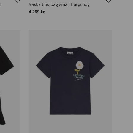
b
Väska bou bag small burgundy
4 299 kr