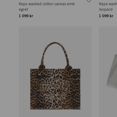
Keps washed cotton canvas emb
Keps wash
egret
leopard
1 099 kr
1 099 kr