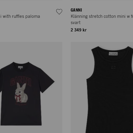
GANNI
li with ruffles paloma
Klänning stretch cotton mini w fr
svart
2 349 kr