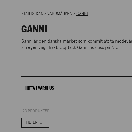
STOCKHOLM
(
1
)
STARTSIDAN
/
VARUMÄRKEN
/
GANNI
NK DESIGNERS GALLERY
Dammode
GANNI
PLAN 1
Ganni är den danska märket som kommit att ta modevärl
sin egen väg i livet. Upptäck Ganni hos oss på NK.
GÖTEBORG
(
1
)
NK DESIGNERS GALLERY
Dammode
PLAN 2
HITTA I VARUHUS
120 PRODUKTER
FILTER