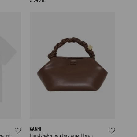
1 949 kr
GANNI
ed vit
Handväska bou bag small brun