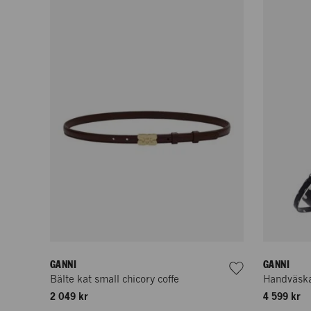
GANNI
GANNI
Bälte kat small chicory coffe
Handväska
2 049 kr
4 599 kr