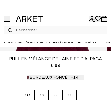
Rechercher
ARKET
/
Femme
/
Vêtements
/
Mailles
/
Pulls à col rond
/
Pull en mélange de lain
PULL EN MÉLANGE DE LAINE ET D'ALPAGA
€ 89
BORDEAUX FONCÉ
+14
XXS
XS
S
M
L