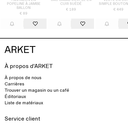
PANTALON EN
SAC CABAS SOUPLE EN
VESTE EN CUI
POPELINE À JAMBE
CUIR SUÉDÉ
SIMPLE BOUTO
BALLON
€ 189
€ 449
€ 89
À propos d'ARKET
À propos de nous
Carrières
Trouver un magasin ou un café
Éditoriaux
Liste de matériaux
Service client