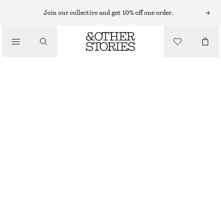
STICKADE TRÖJOR
Join our collective and get 10% off one order.
/
STICKAT
TRÖJA MED PUFFÄRM I MOHAIRBLANDNING
550 KR
1090 KR
/
OUT OF STOCK
KLÄDER
BRUN
XS
S
M
L