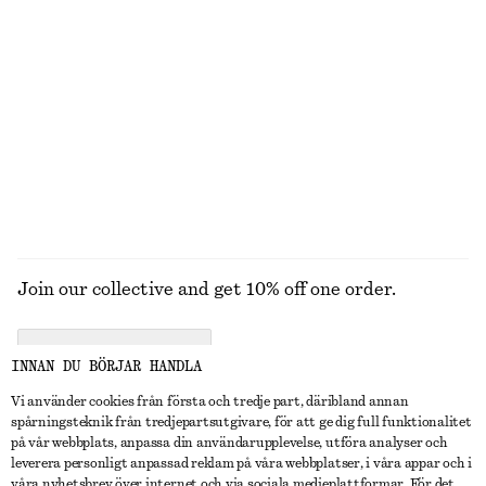
STICKAT
KLÄNNINGAR
ACCESSOARER
JACKOR &
KAPPOR
Join our collective and get 10% off one order.
CREATE ACCOUNT
INNAN DU BÖRJAR HANDLA
Vi använder cookies från första och tredje part, däribland annan
spårningsteknik från tredjepartsutgivare, för att ge dig full funktionalitet
KONTAKTA OSS
på vår webbplats, anpassa din användarupplevelse, utföra analyser och
leverera personligt anpassad reklam på våra webbplatser, i våra appar och i
Kontakta oss
Instagram
våra nyhetsbrev över internet och via sociala medieplattformar. För det