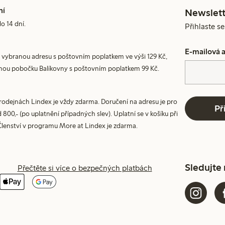
ní
Newslett
do 14 dní.
Přihlaste s
E-mailová 
 vybranou adresu s poštovním poplatkem ve výši 129 Kč,
nou pobočku Balíkovny s poštovním poplatkem 99 Kč.
prodejnách Lindex je vždy zdarma. Doručení na adresu je pro
Př
800,- (po uplatnění případných slev). Uplatní se v košíku při
Členství v programu More at Lindex je zdarma.
Sledujte
Přečtěte si více o bezpečných platbách