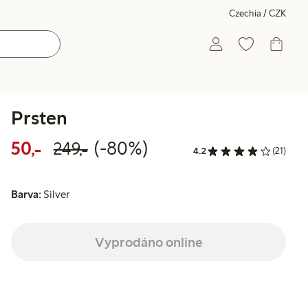
Czechia / CZK
Prsten
Snížená cena: 50,00 Kč
Běžná cena: 249,00 Kč
80% sleva
50,-
(-80%)
249,-
4.2
(21)
Barva:
Silver
Vyprodáno online