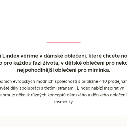
 Lindex věříme v dámské oblečení, které chcete no
o pro každou fázi života, v dětské oblečení pro neko
nejpohodlnější oblečení pro miminka.
edních evropských módních společností s přibližně 440 prodejnami
ětě díky spolupráci s třetími stranami. Lindex nabízí inspirativ
ahrnuje několik různých konceptů dámského a dětského oblečení
kosmetiky.