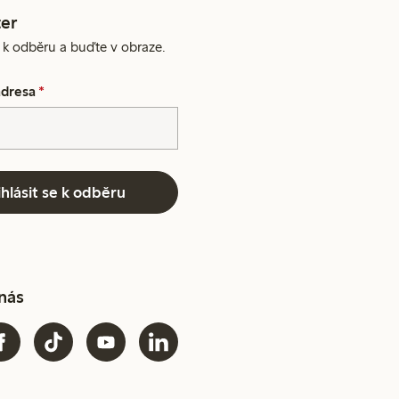
er
e k odběru a buďte v obraze.
adresa
*
ihlásit se k odběru
 nás