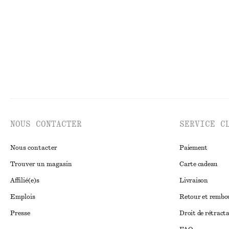
Dernière chance
Dernière chance
NOUS CONTACTER
SERVICE C
Nous contacter
Paiement
Trouver un magasin
Carte cadeau
Affilié(e)s
Livraison
Emplois
Retour et remb
Presse
Droit de rétract