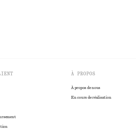
Laine-coton
Dernière chance
100% lin
DÉCOUVRIR TOUTES LES MANTEAUX ET VESTES
LIENT
À PROPOS
À propos de nous
En cours de réalisation
oursement
ation