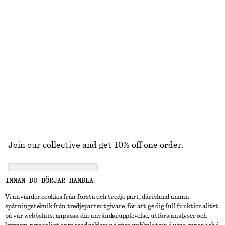
Läderloafers med fyrkantig tå
Cape i ull
1390 kr
1290 kr
Stickad tröja
adidas Handball Spezial Sneakers
690 kr
1349 kr
Ull-bomull
New
+
7
UTFORSKA ALLA LOAFERS
Join our collective and get 10% off one order.
CREATE ACCOUNT
INNAN DU BÖRJAR HANDLA
Vi använder cookies från första och tredje part, däribland annan
spårningsteknik från tredjepartsutgivare, för att ge dig full funktionalitet
KONTAKTA OSS
på vår webbplats, anpassa din användarupplevelse, utföra analyser och