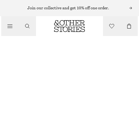
Join our collective and get 10% off one order.
LOAFERS
/
LOAFERS I LÄDER
SKOR
1390 KR
SVART
+
6
36
37
38
39
40
41
42
Storleksguide
STORLEK
VÄLJ STORLEK