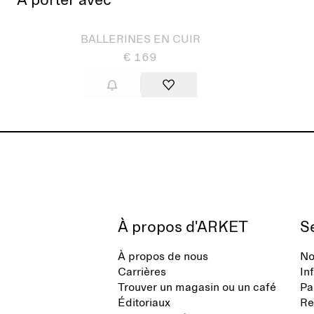
À porter avec
Épuisé
BALLERINES EN CUIR
€ 169
À propos d'ARKET
Se
À propos de nous
No
Carrières
In
Trouver un magasin ou un café
Pa
Éditoriaux
Re