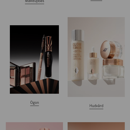
Makeupbas
Ögon
Hudvård