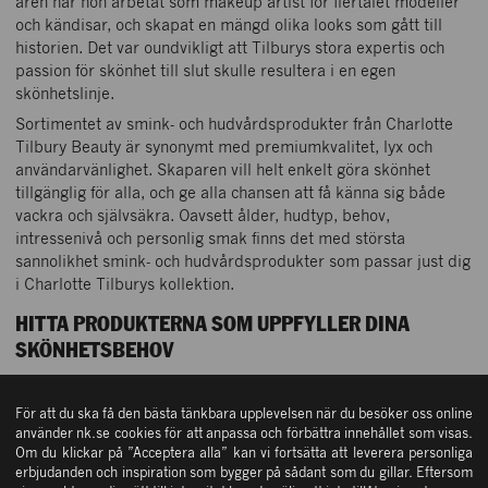
åren har hon arbetat som makeup artist för flertalet modeller
och kändisar, och skapat en mängd olika looks som gått till
historien. Det var oundvikligt att Tilburys stora expertis och
passion för skönhet till slut skulle resultera i en egen
skönhetslinje.
Sortimentet av smink- och hudvårdsprodukter från Charlotte
Tilbury Beauty är synonymt med premiumkvalitet, lyx och
användarvänlighet. Skaparen vill helt enkelt göra skönhet
tillgänglig för alla, och ge alla chansen att få känna sig både
vackra och självsäkra. Oavsett ålder, hudtyp, behov,
intressenivå och personlig smak finns det med största
sannolikhet smink- och hudvårdsprodukter som passar just dig
i Charlotte Tilburys kollektion.
HITTA PRODUKTERNA SOM UPPFYLLER DINA
SKÖNHETSBEHOV
Här på NK hittar du en imponerande bredd av produkter från
Charlotte Tilbury som uppfyller alla möjliga skönhetsbehov.
För att du ska få den bästa tänkbara upplevelsen när du besöker oss online
använder nk.se cookies för att anpassa och förbättra innehållet som visas.
För dig som strävar efter att uppnå en felfri bas erbjuder vi till
Om du klickar på ”Acceptera alla” kan vi fortsätta att leverera personliga
exempel ett omfattande sortiment av foundations, concealers
erbjudanden och inspiration som bygger på sådant som du gillar. Eftersom
och primers. Produkter som dessa döljer ojämnheter på ett