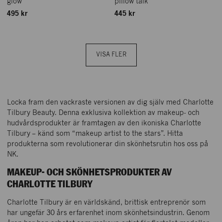
glow
pillow talk
495 kr
445 kr
VISA FLER
Locka fram den vackraste versionen av dig själv med Charlotte
Tilbury Beauty. Denna exklusiva kollektion av makeup- och
hudvårdsprodukter är framtagen av den ikoniska Charlotte
Tilbury – känd som “makeup artist to the stars”. Hitta
produkterna som revolutionerar din skönhetsrutin hos oss på
NK.
MAKEUP- OCH SKÖNHETSPRODUKTER AV
CHARLOTTE TILBURY
Charlotte Tilbury är en världskänd, brittisk entreprenör som
har ungefär 30 års erfarenhet inom skönhetsindustrin. Genom