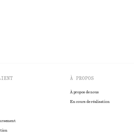
€ 99
Nouveauté
100% lin
DÉCOUVRIR TOUTES LES CHAPEAUX, CASQUETTES ET BONNETS
LIENT
À PROPOS
À propos de nous
En cours de réalisation
oursement
ation