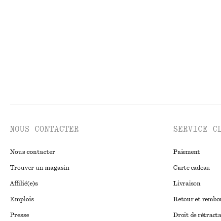
€ 39
€ 79
€ 35
€ 59
Dernière chance
Dernière chance
NOUS CONTACTER
SERVICE C
Nous contacter
Paiement
Trouver un magasin
Carte cadeau
Affilié(e)s
Livraison
Emplois
Retour et remb
Presse
Droit de rétract