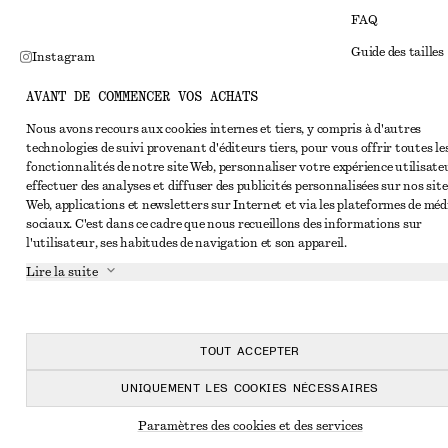
FAQ
Guide des tailles
Instagram
Réduction étudi
Pinterest
AVANT DE COMMENCER VOS ACHATS
Règlement extraju
Facebook
Nous avons recours aux cookies internes et tiers, y compris à d'autres
technologies de suivi provenant d'éditeurs tiers, pour vous offrir toutes le
Conditions génér
Youtube
fonctionnalités de notre site Web, personnaliser votre expérience utilisate
Conditions génér
effectuer des analyses et diffuser des publicités personnalisées sur nos site
TikTok
Web, applications et newsletters sur Internet et via les plateformes de méd
Cookies et parta
sociaux. C'est dans ce cadre que nous recueillons des informations sur
l'utilisateur, ses habitudes de navigation et son appareil.
Paramètres des c
Lire la suite
Politique de conf
Conditions de se
Déclaration d'acc
TOUT ACCEPTER
UNIQUEMENT LES COOKIES NÉCESSAIRES
Paramètres des cookies et des services