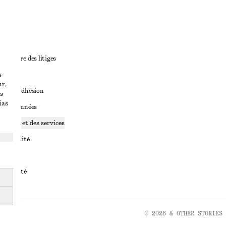
ant
diciaire des litiges
s
ales
ur,
ales d’adhésion
s
ias
ge de données
ookies et des services
identialité
rvice
essibilité
© 2026 & OTHER STORIES