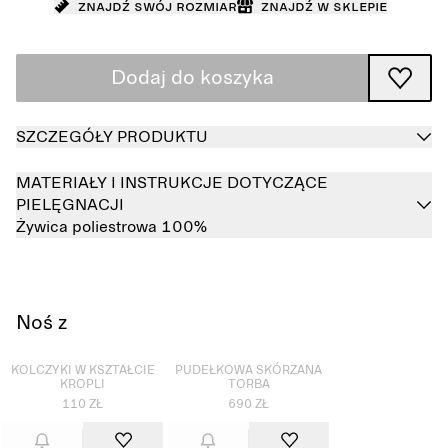
Znajdź swój rozmiar
Znajdź w sklepie
Dodaj do koszyka
SZCZEGÓŁY PRODUKTU
MATERIAŁY I INSTRUKCJE DOTYCZĄCE
PIELĘGNACJI
Żywica poliestrowa 100%
Noś z
Wyprzedane
Wyprzedane
KOLCZYKI W KSZTAŁCIE
PUDEŁKOWA SKÓRZANA
KROPLI
TORBA
110 ZŁ
690 ZŁ