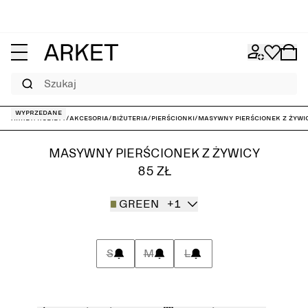
Szukaj
Wyprzedane
ARKET
/
Kobiety
/
Akcesoria
/
Biżuteria
/
Pierścionki
/
Masywny pierścionek z żywi
MASYWNY PIERŚCIONEK Z ŻYWICY
85 ZŁ
GREEN
+1
S
M
L