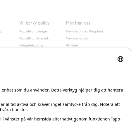
Villkor & policy
Mer från oss
up
Köpvillkor Sverige
Newbie United Kingdom
Köpvillkor Danmark
Newbie Global
Integritetspolicy
Affiliate
Cookiepolicy
Studentrabatt
Villkor #YesKappahl
#YesNewbie