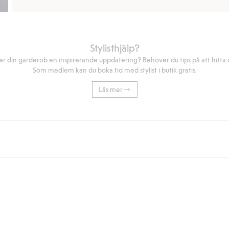
Stylisthjälp?
r din garderob en inspirerande uppdatering? Behöver du tips på att hitta di
Som medlem kan du boka tid med stylist i butik gratis.
Läs mer
eller om du handlar för över 500kr med leverans till ombud eller paketbox (g
Instabox) och 59kr vid hemleverans oavsett hur mycket du handlar för.
nd annat faktura och swish men även andra betalningssätt. Genom att lämna
s mer om Klarnas betalningsvillkor
(extern länk).