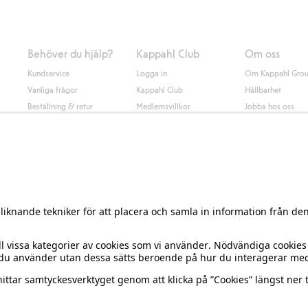
Behöver du hjälp?
Kappahl Club
Om oss
Kundservice
Logga in
Om Kappahl Gro
Vanliga frågor
Kappahl Club
Hållbarhet
Beställning & retur
Medlemsvillkor
Jobba hos oss
Kontakta oss
Press & nyheter
Hitta butik
Tillgänglighet
Presentkortssaldo
Personal styling
Ångra ditt köp