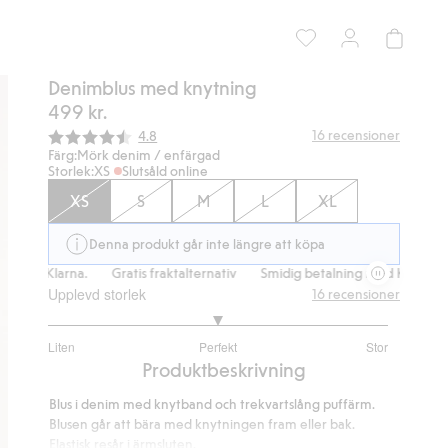
Denimblus med knytning
499 kr.
Snittbetyg:
16
recensioner
4.8
Färg:
Mörk denim / enfärgad
Storlek:
XS
Slutsåld online
XS
S
M
L
XL
Denna produkt går inte längre att köpa
larna.
Gratis fraktalternativ
Smidig betalning med Klarna.
Gratis
Upplevd storlek
16
recensioner
3
Liten
Perfekt
Stor
utav
Baserat
Produktbeskrivning
5
på
Blus i denim med knytband och trekvartslång puffärm.
12
Blusen går att bära med knytningen fram eller bak.
betyg
Elastisk resår i ärmsluten.