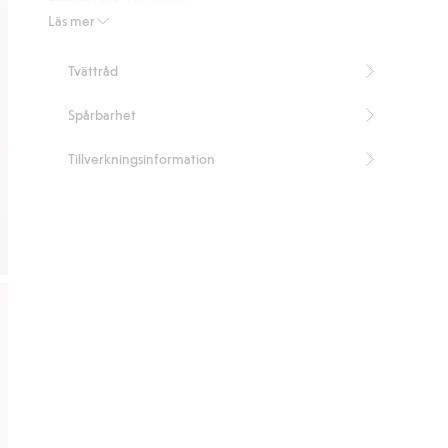
Längd 54 cm i storlek S
Läs mer
Artikelnummer
:
448001
Tvättråd
Spårbarhet
Tillverkningsinformation