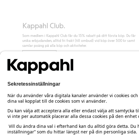
Läs mer
Kappahl Club.
Som medlem i Kappahl Club får du 15% rabatt på ditt första köp. Du får
unika erbjudanden, alltid fri frakt (till ombud) vid köp över 500 kr samt
samlar poäng på alla köp och aktiviteter.
Bli medlem
Sweden
Ändra land
Cookies