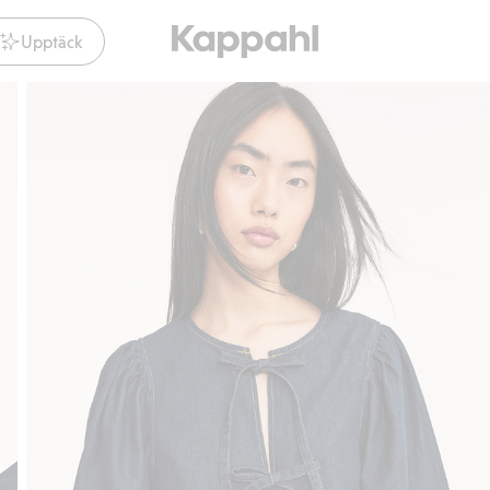
Upptäck
Gratis fraktalternativ
Smidig betalning med K