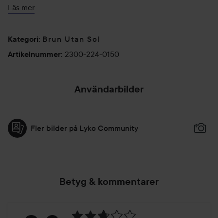
mun och öron. Tvätta händerna noggrant efter användning.
Läs mer
Färgen fortsätter att utvecklas under 12 timmar. Undvik att
blöta huden inom 3 timmarefter behandlingen. OBS!
Brun Utan Sol
Exfoliera ej huden inom ett dygn före behandling.
Kategori
:
2300-224-0150
Artikelnummer
:
150 ml
Användarbilder
Fler bilder på Lyko Community
Betyg & kommentarer