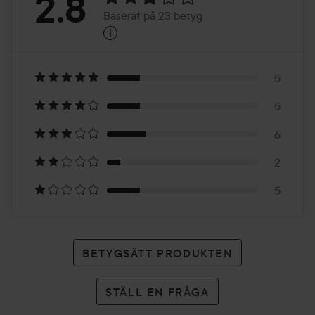
Betyg:
2.8
Baserat på 23 betyg
i
2.8
Baserat
på
5
5
23
6
betyg
2
5
BETYGSÄTT PRODUKTEN
STÄLL EN FRÅGA