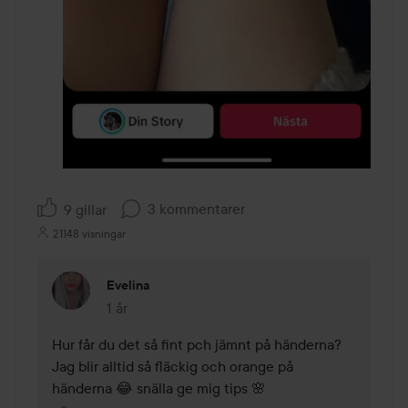
3 kommentarer
9 gillar
21148 visningar
Evelina
1 år
Kommentaren lades 1 år
Hur får du det så fint pch jämnt på händerna? 
Jag blir alltid så fläckig och orange på 
händerna 😂 snälla ge mig tips 🌸