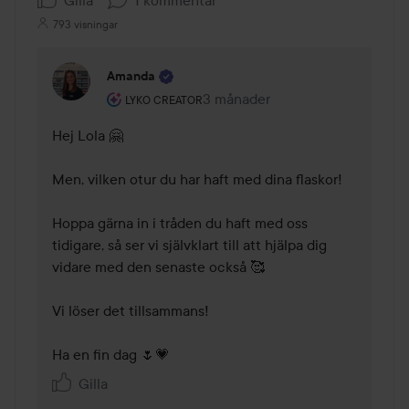
793 visningar
Amanda
Användarens roll: Lyko Creator.
3 månader
Kommentaren lades 3 månader
LYKO CREATOR
Hej Lola 🤗

Men, vilken otur du har haft med dina flaskor! 

Hoppa gärna in i tråden du haft med oss 
tidigare, så ser vi självklart till att hjälpa dig 
vidare med den senaste också 🥰

Vi löser det tillsammans!

Ha en fin dag 🌷💗
Gilla