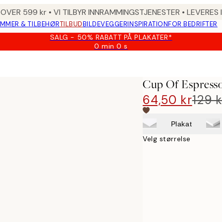
 OVER 599 kr • VI TILBYR INNRAMMINGSTJENESTER • LEVERES
MMER & TILBEHØR
TILBUD
BILDEVEGGER
INSPIRATION
FOR BEDRIFTER
SALG - 50% RABATT PÅ PLAKATER*
0 min
0 s
Gyldig
til
og
med:
Cup Of Espresso
2026-
08-
64,50 kr
129 k
09
Plakat
Velg størrelse