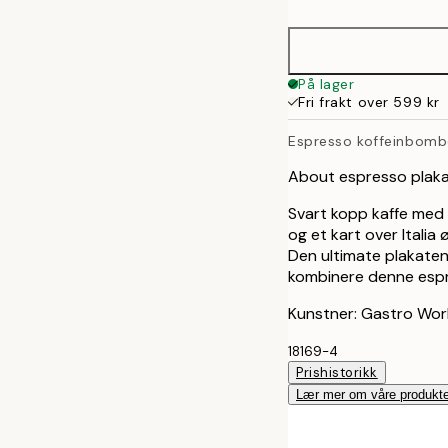
30x40 cm
40x50 cm
På lager
Fri frakt over 599 kr
50x70 cm
Espresso koffeinbomb
About espresso plaka
Svart kopp kaffe med 
og et kart over Italia
Den ultimate plakaten 
kombinere denne espr
Kunstner: Gastro Wor
18169-4
Prishistorikk
Lær mer om våre produkte