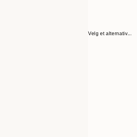
Velg et alternativ...
Frame
21x30 cm
options