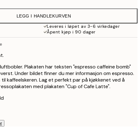
107,50 kr
215 kr
LEGG I HANDLEKURVEN
144,50 kr
289 kr
Leveres i løpet av 3-6 virkedager
Åpent kjøp i 90 dager
179,50 kr
359 kr
e
t.
luftbobler. Plakaten har teksten "espresso caffeine bomb"
 øverst. Under bildet finner du mer informasjon om espresso.
til kaffeelskeren. Lag et perfekt par på kjøkkenet ved å
essoplakaten med plakaten "Cup of Cafe Latte".
ld
r