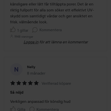
känsligare eller lätt får tilltäppta porer. Det är en 
riktig fullpott för alla som söker ett effektivt UV-
skydd som samtidigt vårdar och ger ansiktet en 
Kommentera
1 gillar
1948 visningar
Logga in
för att lämna en kommentar
Nelly
8 månader
Inlägget skapades 8 månader
Verifierad köpare
Betyg:
Så nöjd
5
av
Verkligen anpassad för könslig hud 
5
Gilla
Kommentera