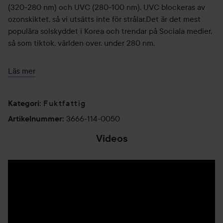
(320-280 nm) och UVC (280-100 nm). UVC blockeras av
ozonskiktet, så vi utsätts inte för strålar.Det är det mest
populära solskyddet i Korea och trendar på Sociala medier,
så som tiktok, världen over. under 280 nm.
Användning:
Läs mer
1. Applicera tillräcklig mängd i det sista steget av
grundläggande hudvård
Fuktfattig
2.Applicera 30 minuter innan du går ut i solen.
Kategori
:
3. Applicera igen varannan timme för det perfekta
3666-114-0050
Artikelnummer
:
solskyddet under utomhusaktiviteten.
Videos
50 ml