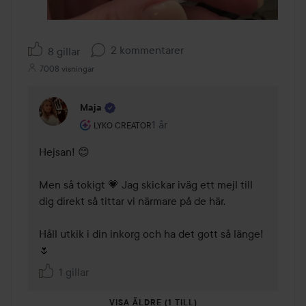
2 kommentarer
8 gillar
7008 visningar
Maja
Användarens roll: Lyko Creator.
1 år
Kommentaren lades 1 år
LYKO CREATOR
Hejsan! 😊 

Men så tokigt 💗 Jag skickar iväg ett mejl till 
dig direkt så tittar vi närmare på de här. 

Håll utkik i din inkorg och ha det gott så länge! 
🌷
1 gillar
VISA ÄLDRE (1 TILL)