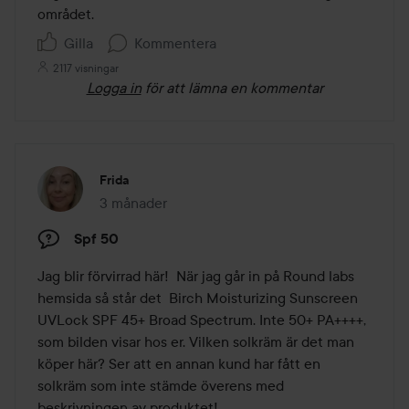
området.
Gilla
Kommentera
2117 visningar
Logga in
för att lämna en kommentar
Frida
3 månader
Inlägget skapades 3 månader
Spf 50
Jag blir förvirrad här!  När jag går in på Round labs 
hemsida så står det  Birch Moisturizing Sunscreen 
UVLock SPF 45+ Broad Spectrum. Inte 50+ PA++++, 
som bilden visar hos er. Vilken solkräm är det man 
köper här? Ser att en annan kund har fått en 
solkräm som inte stämde överens med 
beskrivningen av produktet! 