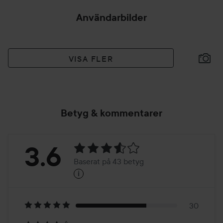
Användarbilder
VISA FLER
Betyg & kommentarer
Betyg:
3.6
Baserat på 43 betyg
i
3.6
Baserat
på
30