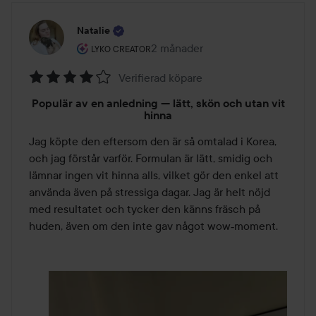
Natalie
Användarens roll: Lyko Creator.
2 månader
Inlägget skapades 2 månader
LYKO CREATOR
Verifierad köpare
Betyg:
Populär av en anledning — lätt, skön och utan vit
4
hinna
av
Jag köpte den eftersom den är så omtalad i Korea, 
5
och jag förstår varför. Formulan är lätt, smidig och 
lämnar ingen vit hinna alls, vilket gör den enkel att 
använda även på stressiga dagar. Jag är helt nöjd 
med resultatet och tycker den känns fräsch på 
huden, även om den inte gav något wow‑moment.