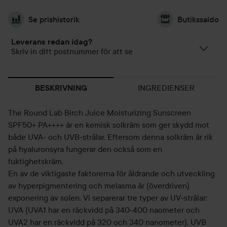
Se prishistorik
Butikssaldo
Leverans redan idag?
Skriv in ditt postnummer för att se
INGREDIENSER
BESKRIVNING
The Round Lab Birch Juice Moisturizing Sunscreen
SPF50+ PA++++ är en kemisk solkräm som ger skydd mot
både UVA- och UVB-strålar. Eftersom denna solkräm är rik
på hyaluronsyra fungerar den också som en
fuktighetskräm.
En av de viktigaste faktorerna för åldrande och utveckling
av hyperpigmentering och melasma är (överdriven)
exponering av solen. Vi separerar tre typer av UV-strålar:
UVA (UVA1 har en räckvidd på 340-400 naometer och
UVA2 har en räckvidd på 320 och 340 nanometer), UVB