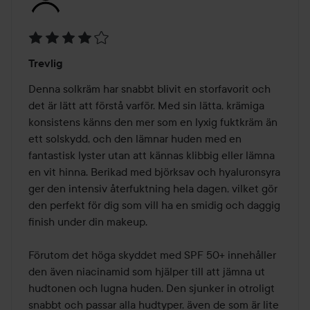
Betyg:
Trevlig
4
av
Denna solkräm har snabbt blivit en storfavorit och 
5
det är lätt att förstå varför. Med sin lätta, krämiga 
konsistens känns den mer som en lyxig fuktkräm än 
ett solskydd, och den lämnar huden med en 
fantastisk lyster utan att kännas klibbig eller lämna 
en vit hinna. Berikad med björksav och hyaluronsyra 
ger den intensiv återfuktning hela dagen, vilket gör 
den perfekt för dig som vill ha en smidig och daggig 
finish under din makeup.

Förutom det höga skyddet med SPF 50+ innehåller 
den även niacinamid som hjälper till att jämna ut 
hudtonen och lugna huden. Den sjunker in otroligt 
snabbt och passar alla hudtyper, även de som är lite 