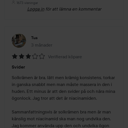
1673 visningar
Logga in
för att lämna en kommentar
Tua
3 månader
Inlägget skapades 3 månader
Verifierad köpare
Betyg:
Svider
3
av
Solkrämen är bra, lätt men krämig konsistens, torkar 
5
in ganska snabbt men man måste massera in den i 
huden. Ett minus är att den svider på och nära mina 
ögonlock. Jag tror att det är niacinamiden. 

Sammanfattningsvis är solkrämen bra men är man 
känslig mot niacinamid ska man nog undvika den. 
Jag kommer använda upp den och undvika ögon 