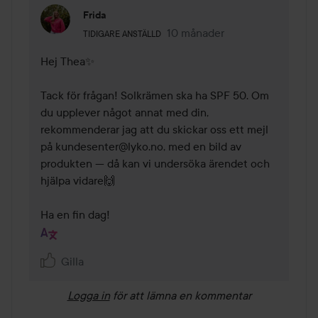
Frida
Användarens roll: Tidigare anställd.
10 månader
Kommentaren lades 10 månad
TIDIGARE ANSTÄLLD
Hej Thea✨

Tack för frågan! Solkrämen ska ha SPF 50. Om 
du upplever något annat med din, 
rekommenderar jag att du skickar oss ett mejl 
på kundesenter@lyko.no, med en bild av 
produkten — då kan vi undersöka ärendet och 
hjälpa vidare🙌

Ha en fin dag!
Gilla
Logga in
för att lämna en kommentar