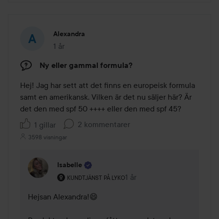
Alexandra
1 år
Inlägget skapades 1 år
Ny eller gammal formula?
Hej! Jag har sett att det finns en europeisk formula 
samt en amerikansk. Vilken är det nu säljer här? Är 
det den med spf 50 ++++ eller den med spf 45?
2 kommentarer
1 gillar
3598 visningar
Isabelle
Användarens roll: Kundtjänst på Lyko.
1 år
Kommentaren lades 1 år
KUNDTJÄNST PÅ LYKO
Hejsan Alexandra!😄
