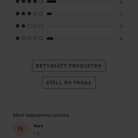
6
43
3
betyg
0
4
BETYGSÄTT PRODUKTEN
STÄLL EN FRÅGA
Mest hjälpsamma positiva
Nora
1 år
Inlägget skapades 1 år