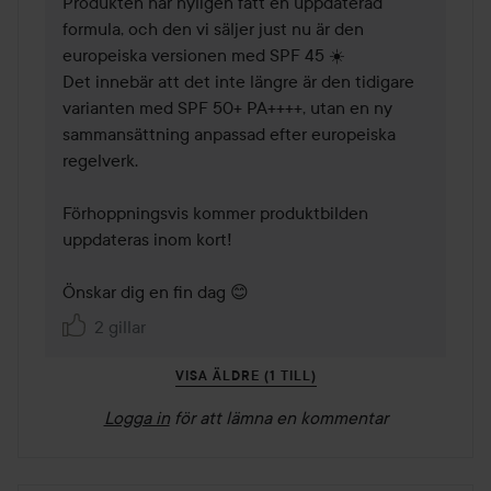
Produkten har nyligen fått en uppdaterad 
formula, och den vi säljer just nu är den 
europeiska versionen med SPF 45 ☀️

Det innebär att det inte längre är den tidigare 
varianten med SPF 50+ PA++++, utan en ny 
sammansättning anpassad efter europeiska 
regelverk.

Förhoppningsvis kommer produktbilden 
uppdateras inom kort!

Önskar dig en fin dag 😊
2 gillar
VISA ÄLDRE (1 TILL)
Logga in
för att lämna en kommentar