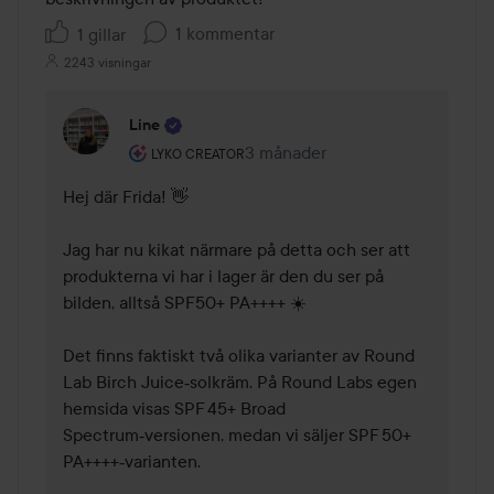
1 kommentar
1 gillar
2243 visningar
Line
Användarens roll: Lyko Creator.
3 månader
Kommentaren lades 3 månader
LYKO CREATOR
Hej där Frida! 👋

Jag har nu kikat närmare på detta och ser att 
produkterna vi har i lager är den du ser på 
bilden, alltså SPF50+ PA++++ ☀️

Det finns faktiskt två olika varianter av Round 
Lab Birch Juice‑solkräm. På Round Labs egen 
hemsida visas SPF 45+ Broad 
Spectrum‑versionen, medan vi säljer SPF 50+ 
PA++++‑varianten. 
