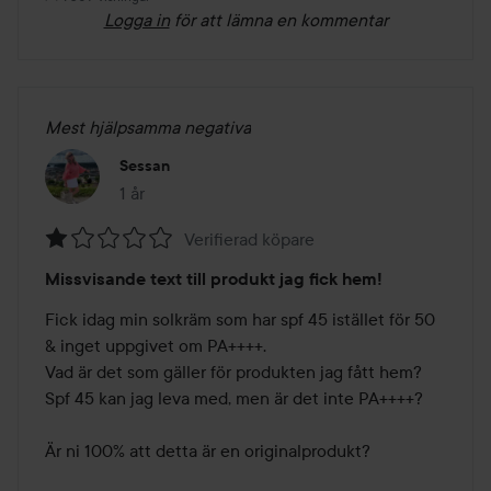
Logga in
för att lämna en kommentar
Mest hjälpsamma negativa
Sessan
1 år
Inlägget skapades 1 år
Verifierad köpare
Betyg:
Missvisande text till produkt jag fick hem!
1
av
Fick idag min solkräm som har spf 45 istället för 50 
5
& inget uppgivet om PA++++. 

Vad är det som gäller för produkten jag fått hem? 
Spf 45 kan jag leva med, men är det inte PA++++?

Är ni 100% att detta är en originalprodukt?