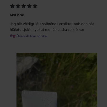
Betyg:
Skit bra!
5
av
Jag blir väldigt lätt solbränd i ansiktet och den här 
5
hjälpte sjukt mycket mer än andra solkrämer
Översatt från norska