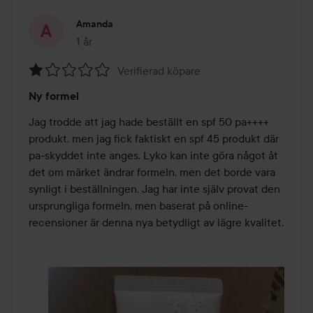
Amanda
1 år
Inlägget skapades 1 år
Verifierad köpare
Betyg:
Ny formel
1
av
Jag trodde att jag hade beställt en spf 50 pa++++ 
5
produkt, men jag fick faktiskt en spf 45 produkt där 
pa-skyddet inte anges. Lyko kan inte göra något åt 
det om märket ändrar formeln, men det borde vara 
synligt i beställningen. Jag har inte själv provat den 
ursprungliga formeln, men baserat på online-
recensioner är denna nya betydligt av lägre kvalitet.