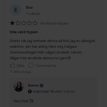
Elsa
1 månad
Inlägget skapades 1 månad
Verifierad köpare
Betyg:
Inte värd hypen
1
av
Direkt när jag testade denna så fick jag en allergisk 
5
reaktion, det har aldrig hänt mig tidigare 
överhuvudtaget från någon produkt nånsin. 

Vågar inte använda denna nu igen🥲
Gilla
1 kommentar
868 visningar
Annica
Användarens roll: Kundtjänst på Lyko.
1 månad
Kommentaren lades 1 måna
KUNDTJÄNST PÅ LYKO
Hej Elsa! 🥰 
