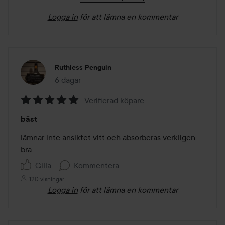
Logga in
för att lämna en kommentar
Ruthless Penguin
6 dagar
Inlägget skapades 6 dagar
Verifierad köpare
Betyg:
bäst
5
av
lämnar inte ansiktet vitt och absorberas verkligen 
5
bra
Gilla
Kommentera
120 visningar
Logga in
för att lämna en kommentar