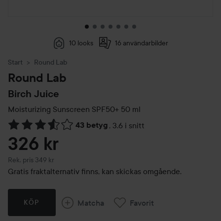
10 looks
16 användarbilder
Start
Round Lab
Round Lab
Birch Juice
Moisturizing Sunscreen SPF50+
50 ml
43 betyg
,
3.6 i snitt
Hoppa till Betyg & kommentarer
326 kr
Rekommenderat pris 349 kr
Rek. pris 349 kr
Gratis fraktalternativ finns, kan skickas omgående.
Matcha
Favorit
KÖP