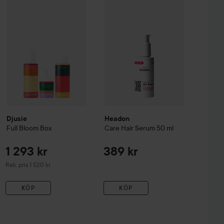
Djusie
Full Bloom Box
um: Propolis+Niacinamide Duo 2x30 ml
Rekommenderat pris 1 520 kr
Utan paketpris: 318 kr
Djusie
Headon
Full Bloom Box
Care Hair Serum
50 ml
1 293 kr
389 kr
Rekommenderat pris 1 520 kr
Rek. pris 1 520 kr
KÖP
KÖP