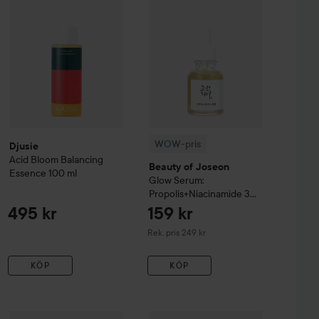
WOW-pris
Djusie
Acid Bloom Balancing
Beauty of Joseon
Essence
100 ml
Glow Serum:
Propolis+Niacinamide
30
ml
495 kr
159 kr
Rekommenderat pris 249 kr
Rek. pris 249 kr
KÖP
KÖP
1 293 kr
Headon
Care Hair Serum
315 kr
50 ml
389 