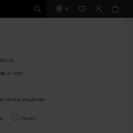
SE
100 ml
yg
,
4 i snitt
arer
, kan skickas omgående.
a
Favorit