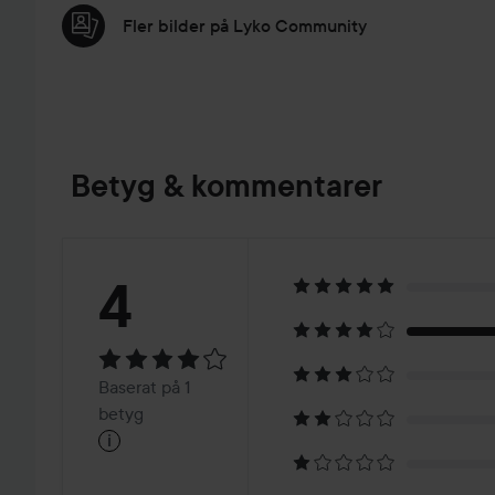
Fler bilder på Lyko Community
Betyg & kommentarer
Betyg:
4
4
Baserat
Baserat på 1
på
betyg
i