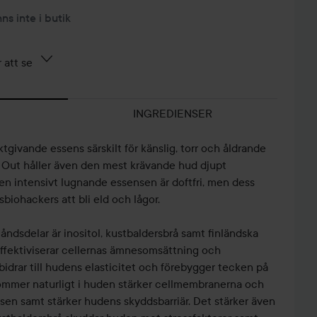
nns inte i butik
 att se
INGREDIENSER
tgivande essens särskilt för känslig, torr och åldrande
 Out håller även den mest krävande hud djupt
 Den intensivt lugnande essensen är doftfri, men dess
sbiohackers att bli eld och lågor.
dsdelar är inositol, kustbaldersbrå samt finländska
l effektiviserar cellernas ämnesomsättning och
idrar till hudens elasticitet och förebygger tecken på
kommer naturligt i huden stärker cellmembranerna och
sen samt stärker hudens skyddsbarriär. Det stärker även