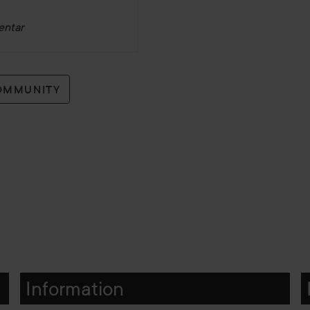
entar
OMMUNITY
Information