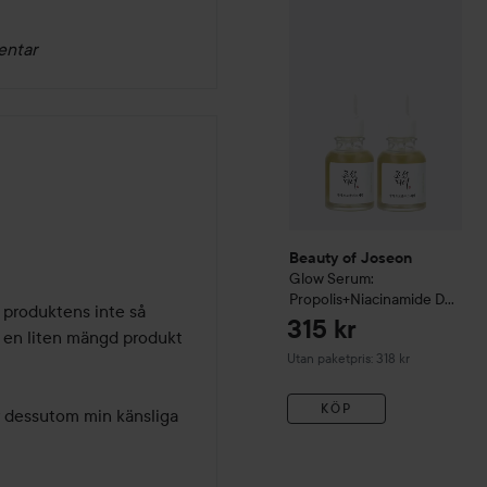
Beauty of Joseon
Glow Ser
entar
Beauty of Joseon
Glow Serum:
Propolis+Niacinamide Duo
 produktens inte så 
2x30 ml
315 kr
h en liten mängd produkt 
Utan paketpris: 318 kr
KÖP
 dessutom min känsliga 