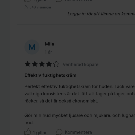
348 visningar
Logga in
för att lämna en komm
Miia
1 år
Inlägget skapades 1 år
Verifierad köpare
Betyg:
Effektiv fuktighetskräm
4
av
Perfekt effektiv fuktighetskräm för huden. Tack vare
5
vattniga konsistens är det lätt att lager på lager, oc
räcker, så det är också ekonomiskt.

Gör min hud mycket ljusare och mjukare, och lugnar
hud.
Kommentera
1 gillar