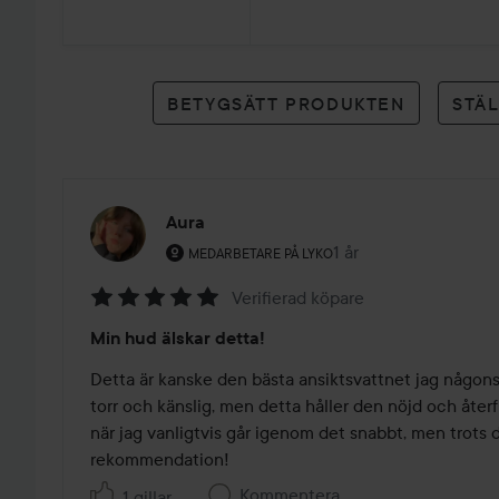
1
betyg
BETYGSÄTT PRODUKTEN
STÄ
Aura
Användarens roll: Medarbetare på Lyko.
1 år
Inlägget skapades 1 å
MEDARBETARE PÅ LYKO
Verifierad köpare
Betyg:
Min hud älskar detta!
5
av
Detta är kanske den bästa ansiktsvattnet jag någonsi
5
torr och känslig, men detta håller den nöjd och återfuk
när jag vanligtvis går igenom det snabbt, men trots de
rekommendation!
Kommentera
1 gillar