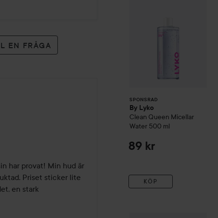
LL EN FRÅGA
SPONSRAD
By Lyko
r
Clean Queen Micellar
Water
500 ml
89 kr
n har provat! Min hud är 
tad. Priset sticker lite 
KÖP
t, en stark 