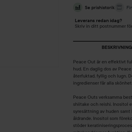
Se prishistorik
Fi
Leverans redan idag?
Skriv in ditt postnummer för
BESKRIVNING
Peace Out är en effektivt fuk
hud. En daglig dos av Peace
återfuktad, fyllig och lugn.
ingredienser får alla skönhet
Peace Outs verksamma bestån
shiitake och reishi. Inosito
syresättning av huden samt b
åldrande. Inositol som före
stöder keratiniseringsproces