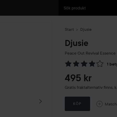
Start
Djusie
Djusie
Peace Out Revival Essence
1 bet
Hoppa till Betyg & komment
495 kr
Gratis fraktalternativ finns
Match
KÖP