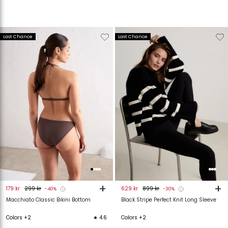
Verwijderen
Toevoegen
Verwijderen
T
Last Chance
Last Chance
van
aan
van
verlanglijstje
verlanglijstje
verlanglijstje
v
+
+
179 kr
299 kr
629 kr
899 kr
-40%
-30%
Macchiato Classic Bikini Bottom
Black Stripe Perfect Knit Long Sleeve
Colors +2
★ 4.6
Colors +2