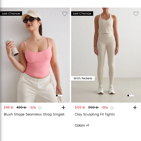
Verwijderen
Toevoegen
Verwijderen
T
Last Chance
Last Chance
van
aan
van
verlanglijstje
verlanglijstje
verlanglijstje
v
With Pockets
+
+
349 kr
499 kr
500 kr
999 kr
-30%
-50%
Blush Shape Seamless Strap Singlet
Clay Sculpting Fit Tights
Colors +1