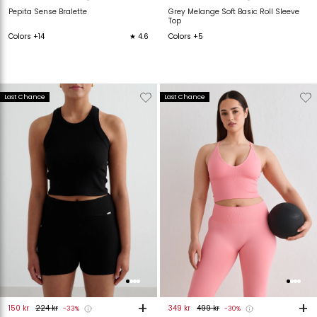
Pepita Sense Bralette
Grey Melange Soft Basic Roll Sleeve
Top
Colors +14
★ 4.6
Colors +5
Verwijderen
Toevoegen
Verwijderen
T
Last Chance
Last Chance
van
aan
van
verlanglijstje
verlanglijstje
verlanglijstje
v
+
+
150 kr
224 kr
349 kr
499 kr
-33%
-30%