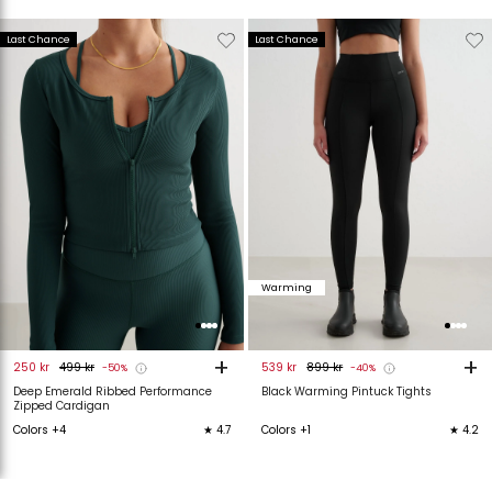
Verwijderen
Toevoegen
Verwijderen
T
Last Chance
Last Chance
van
aan
van
verlanglijstje
verlanglijstje
verlanglijstje
v
Warming
+
+
250 kr
499 kr
539 kr
899 kr
-50%
-40%
Deep Emerald Ribbed Performance
Black Warming Pintuck Tights
Zipped Cardigan
Colors +4
★ 4.7
Colors +1
★ 4.2