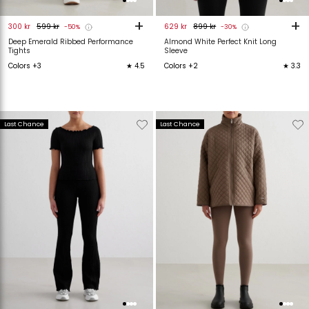
+
+
300 kr
599 kr
629 kr
899 kr
-50%
-30%
Deep Emerald Ribbed Performance
Almond White Perfect Knit Long
Tights
Sleeve
Colors +3
★ 4.5
Colors +2
★ 3.3
Verwijderen
Toevoegen
Verwijderen
T
Last Chance
Last Chance
van
aan
van
verlanglijstje
verlanglijstje
verlanglijstje
v