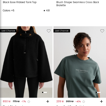
Black Ease Ribbed Tank Top
Blush Shape Seamless Cross Back
Bralette
Colors +5
★ 4.8
Verwijderen
Toevoegen
Verwijderen
T
Last Chance
Last Chance
van
aan
van
verlanglijstje
verlanglijstje
verlanglijstje
v
+
+
650 kr
779 kr
239 kr
399 kr
-17%
-40%