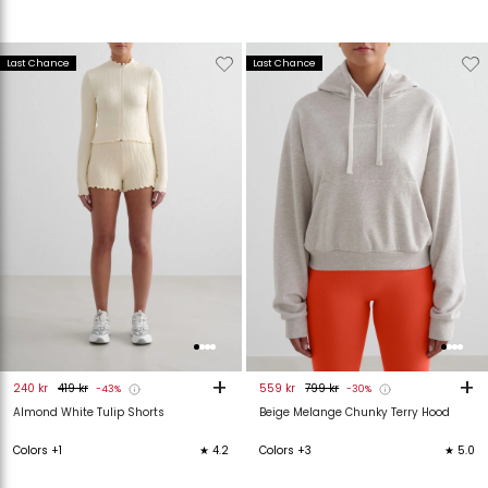
Verwijderen
Toevoegen
Verwijderen
T
Last Chance
Last Chance
van
aan
van
verlanglijstje
verlanglijstje
verlanglijstje
v
+
+
240 kr
419 kr
559 kr
799 kr
-43%
-30%
Almond White Tulip Shorts
Beige Melange Chunky Terry Hood
Colors +1
★ 4.2
Colors +3
★ 5.0