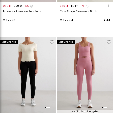
+
+
250 kr
299 kr
350 kr
419 kr
-17%
-17%
Espresso Baselayer Leggings
Clay Shape Seamless Tights
Colors +3
Colors +14
★ 4.4
Verwijderen
Toevoegen
Verwijderen
T
Last Chance
Last Chance
van
aan
van
verlanglijstje
verlanglijstje
verlanglijstje
v
Available in 2 lengths