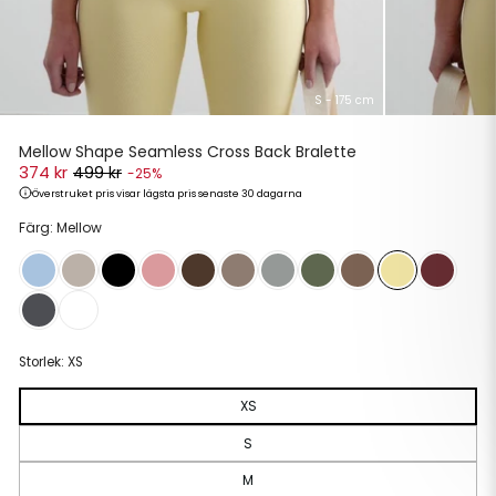
S - 175 cm
Mellow Shape Seamless Cross Back Bralette
374 kr
499 kr
-25%
Överstruket pris visar lägsta pris senaste 30 dagarna
Ordinarie
Reapris
Färg: Mellow
pris
Storlek:
XS
XS
S
M