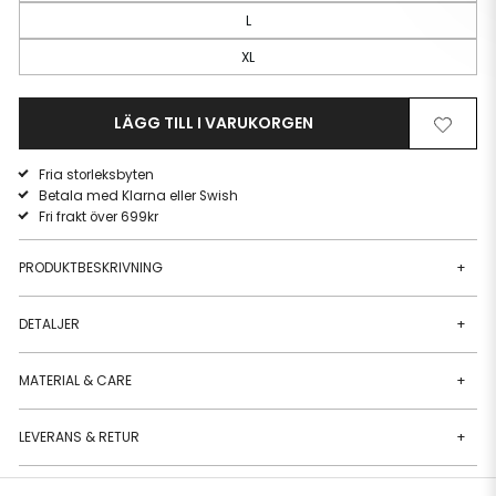
L
XL
LÄGG TILL I VARUKORGEN
Ta
Lägg
bort
till
Fria storleksbyten
från
i
Betala med Klarna eller Swish
önskelista
önskeli
Fri frakt över 699kr
PRODUKTBESKRIVNING
+
DETALJER
+
MATERIAL & CARE
+
LEVERANS & RETUR
+