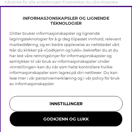
hårstrikk for alle anledninger! Foretrekker du våre klassiske
hårstrikk i multipack eller ønsker du å piffe opp håret med
VIS MER
dekorative farger og mønstre? Vi har enkle hårstrikk i
INFORMASJONSKAPSLER OG LIGNENDE
forskjellige størrelser og farger og et stort utvalg av festlige
TEKNOLOGIER
hårstrikk med blomster, perler og glass steiner. Her vil du også
finne våre populære silikonstrikk i 36-pack - en stor favoritt, og
Glitter bruker informasjonskapsler og lignende
ideell for bruk i fletter og tynnere hår. Gå heller ikke glipp av
INFO
lagringsteknologier for å gi deg tilpasset innhold, relevant
våre populære spiralstrikk som er ekstra skånsomme mot håret
markedsføring, og en bedre opplevelse av nettstedet vårt.
Vilkår
og kommer i flere farger du kan velge mellom.
Når du klikker på «Godkjenn og lukk», bekrefter du at du
OM GLITTER
Personvern
har lest våre retningslinjer for informasjonskapsler og
Cookies
samtykker til vår bruk av informasjonskapsler Under
Black Friday
Medlemsvilkår
«Innstillinger» kan du når som helst kontrollere hvilke
HJELP
Våre butikker
informasjonskapsler som lagres på din nettleser. Du kan
Jobb hos Glitter
Varemerker
lese mer i vår
personvernerklæring
og i vår policy for bruk
Vanlige spørsmål
Tilbakekalling
Selskapets historie
av
informasjonskapsler
.
Kundeservice
Gavekort saldo
Sustainability
Returer & Angre kjøp
Åpenhetsloven
Skjøtselråd ekte sølv
Bli medlem
Likestillingsredegjørelse 2025
INNSTILLINGER
Skjøtselråd skinnhansker
Whistleblowing
Storrelsesguide for ringer
Presse & Samarbeid
GODKJENN OG LUKK
Smykker i rustfritt stål