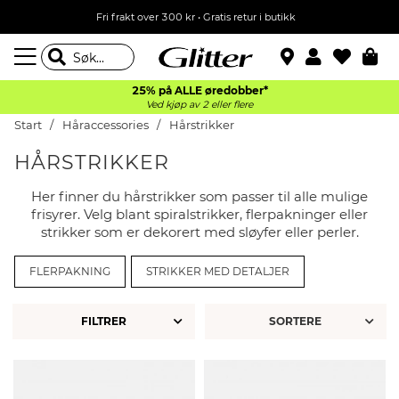
Fri frakt over 300 kr • Gratis retur i butikk
25% på ALLE øredobber*
Ved kjøp av 2 eller flere
Start
Håraccessories
Hårstrikker
HÅRSTRIKKER
Her finner du hårstrikker som passer til alle mulige
frisyrer. Velg blant spiralstrikker, flerpakninger eller
strikker som er dekorert med sløyfer eller perler.
FLERPAKNING
STRIKKER MED DETALJER
FILTRER