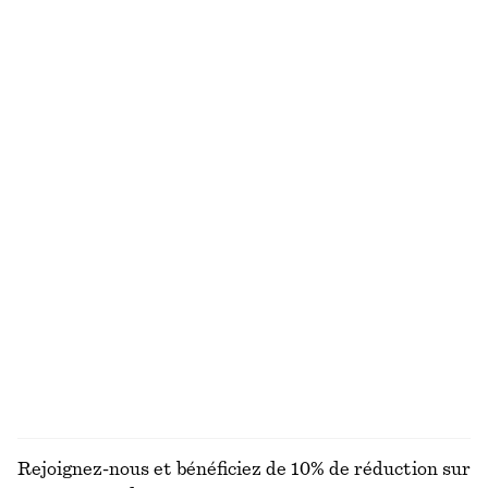
Robe midi évasée en lin
Pull en maille
€ 99
€ 59
Nouveauté
Nouveauté
100% lin
Laine-coton
+
2
Sandales à talons épais et brides
T-shirt en coton
€ 99
€ 25
100% coton biologique
+
2
+
6
Robe midi côtelée
Veste à col en velours côtelé
€ 69
€ 129
Nouveauté
DÉCOUVRIR TOUTES LES CHEMISES ET BLOUSES
Rejoignez-nous et bénéficiez de 10% de réduction sur