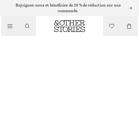
Rejoignez-nous et bénéficiez de 10 % de réduction sur une
/
commande.
CHEMISES ET BLOUSES
BLOUSE À VOLANTS EN CASCADE
€ 79
€ 149
/
RUPTURE DE STOCK
VÊTEMENTS
COULEUR CRÈME
XS
S
M
L