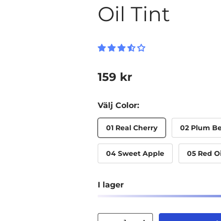
Oil Tint
Ordinarie pris
159 kr
Välj Color:
01 Real Cherry
02 Plum Be
04 Sweet Apple
05 Red Oi
I lager
Antal