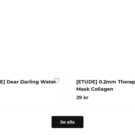
E] Dear Darling Water
[ETUDE] 0.2mm Therap
Mask Collagen
rie pris
Ordinarie pris
29 kr
Snabbköp
Lägg i varukorg
Se alla