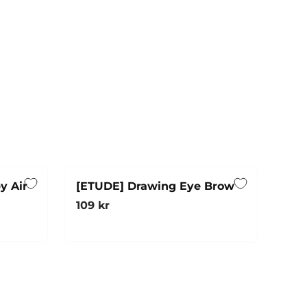
y Air
[ETUDE] Drawing Eye Brow
Ordinarie pris
109 kr
Snabbköp