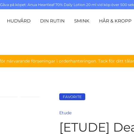
Gåva på köpet: Anua Heartleaf 70% Daily Lotion 20 ml vid köp över 500 sek
Köp nu
HUDVÅRD
DIN RUTIN
SMINK
HÅR & KROPP
för närvarande förseningar i orderhanteringen. Tack för ditt tål
FAVORITE
eriet
d 15 i galleriet
Ladda bild 16 i galleriet
Ladda bild 17 i galleriet
Ladda bild 18 i galleriet
Etude
[ETUDE] Dea