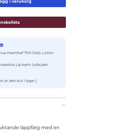
ägg i varukorg
 önskelista
nua Heartleaf 70% Daily Lotion
Unleashia Lip balm (utbudet
 är den slut i lager.)
rfuktande läppfärg med en