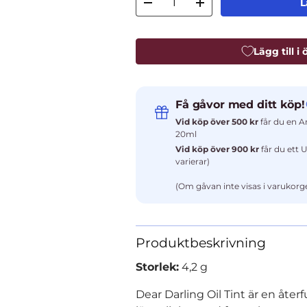
L
Minska antal
Öka antal
Lägg till i
Få gåvor med ditt köp!
Vid köp över 500 kr
får du en A
20ml
Vid köp över 900 kr
får du ett 
varierar)
(Om gåvan inte visas i varukorgen
Produktbeskrivning
Storlek:
4,2 g
Dear Darling Oil Tint är en åte