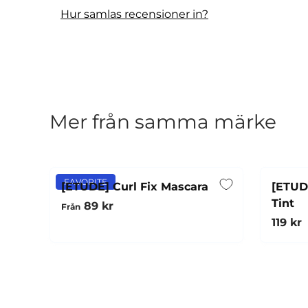
Hur samlas recensioner in?
Mer från samma märke
FAVORITE
[ETUDE] Curl Fix Mascara
[ETUD
Tint
Ordinarie pris
89 kr
Från
Ordina
119 kr
Snabbköp