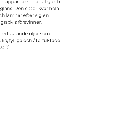
er läpparna en naturlig och
glans. Den sitter kvar hela
ch lämnar efter sig en
 gradvis försvinner.
terfuktande oljor som
juka, fylliga och återfuktade
est ♡