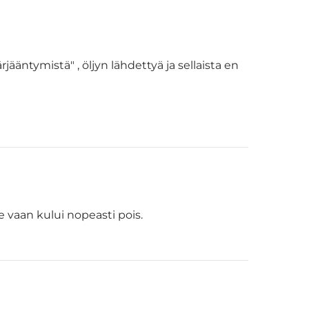
rjääntymistä" , öljyn lähdettyä ja sellaista en
e vaan kului nopeasti pois.