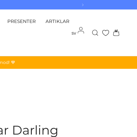
PRESENTER
ARTIKLAR
Logga in
Sök
Påse
sv
amod! 💙
r Darling