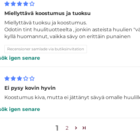
Miellyttävä koostumus ja tuoksu
Miellyttävä tuoksu ja koostumus.
Odotin tint huulituotteelta , jonkin asteista huulien "vä
kyllä huomannut, vaikka sävy on erittäin punainen
Recensioner samlade via butiksinvitation
sök igen senare
Ei pysy kovin hyvin
Koostumus kiva, mutta ei jättänyt sävyä omalle huulill
sök igen senare
1
2