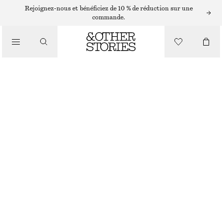
ROBES LONGUES
Rejoignez-nous et bénéficiez de 10 % de réduction sur une
commande.
/
ROBES
ROBE LONGUE À MOTIFS FLORAUX APPLIQUÉS
/
€ 69
€ 149
VÊTEMENTS
DERNIÈRE CHANCE
ROSE CLAIR
32
34
36
38
40
42
44