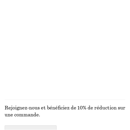
100% coton
T-shirt en coton
Blouse froncée en crêpe
€ 25
€ 29
€ 79
100% coton biologique
Dernière chance
+
7
Lunettes de soleil à monture ovale
Haut à cordons de serrage
€ 35
€ 39
€ 59
Dernière chance
+
1
DÉCOUVRIR TOUTES LES ROBES
Rejoignez-nous et bénéficiez de 10% de réduction sur
une commande.