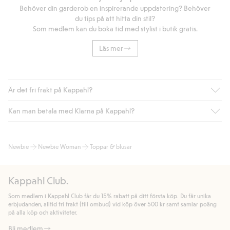
Behöver din garderob en inspirerande uppdatering? Behöver
du tips på att hitta din stil?
Som medlem kan du boka tid med stylist i butik gratis.
Läs mer
Är det fri frakt på Kappahl?
Kan man betala med Klarna på Kappahl?
Är du medlem i Kappahl Club har du alltid gratis frakt till butik
eller om du handlar för över 500kr med leverans till ombud
eller paketbox (gäller ej hemleverans). Frakten tas bort per
Ja, i samarbete med Klarna erbjuder vi smidig betalning med
Newbie
Newbie Woman
Toppar & blusar
automatik efter du loggat in och identifierats som medlem.
bland annat faktura och swish men även andra betalningssätt.
Genom att lämna information i kassan godkänner du Klarnas
Annars kostar frakten 39kr för ombudsleverans eller paketskåp
villkor. Genom att klicka på "Slutför köp" godkänner du Kappahls
(Instabox) och 59kr vid hemleverans oavsett hur mycket du
Kappahl Club.
allmänna villkor.
Läs mer om Klarnas betalningsvillkor
(extern
handlar för.
länk).
Som medlem i Kappahl Club får du 15% rabatt på ditt första köp. Du får unika
Läs mer
Läs mer
erbjudanden, alltid fri frakt (till ombud) vid köp över 500 kr samt samlar poäng
på alla köp och aktiviteter.
Bli medlem