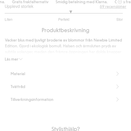
Gratis fraktalternativ
Smidig betalning med Klarna.
Gratis frakt
Upplevd storlek
69
recensioner
3.230769230769231
Liten
Perfekt
Stor
utav
Baserat
5
Produktbeskrivning
på
52
Vacker blus med ljuvligt broderie av blommor från Newbie Limited
betyg
Edition. Gjord i ekologisk bomull. Halsen och ärmsluten pryds av
subtila volanger, medan den främre öppningen har dolda knappar
för en elegant finish. Finns att matcha med barn.
Läs mer
Längd 60 cm i storlek S
Storlek S motsvarar stl 38.
Material
Innehåller 100% ekologisk bomull.
Artikelnummer
:
381947
Tvättråd
Organic cotton- GOTS
Tillverkningsinformation
Stylisthjälp?