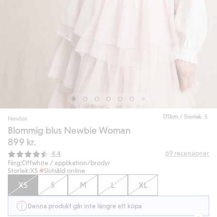
170cm / Storlek: S
Newbie
Blommig blus Newbie Woman
899 kr.
Snittbetyg:
69
recensioner
4.4
Färg:
Offwhite / applikation/brodyr
Storlek:
XS
Slutsåld online
XS
S
M
L
XL
Denna produkt går inte längre att köpa