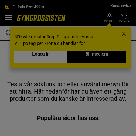
Hoppa till innehållet
Kundservice
Fri frakt över 499 kr
Min profil
Varukorg
500 välkomstpoäng för nya medlemmar
✔ 1 poäng per krona du handlar för
Förlåt, vi hittar inte sidan...
Logga in
Bli medlem
Testa vår sökfunktion eller använd menyn för
att hitta. Här nedanför har du även ett gäng
produkter som du kanske är intresserad av.
Populära sidor hos oss: