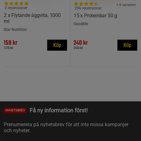
+ 8 varianter
2 recensioner
296 recensioner
2 x Flytande äggvita, 1000
15 x Proteinbar 50 g
ml
Goodlife
Star Nutrition
159 kr
240 kr
Köp
Köp
178 kr
300 kr
Få ny information först!
NYHETSBREV
Prenumerera på nyhetsbrev för att inte missa kampanjer
och nyheter.