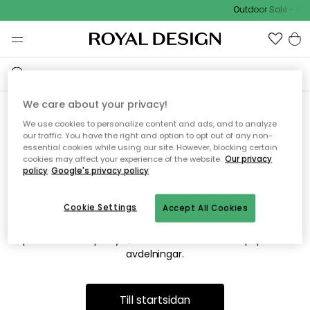
Outdoor Sale - 15%
We care about your privacy!
We use cookies to personalize content and ads, and to analyze
Vi hittar tyvärr inte sidan du
our traffic. You have the right and option to opt out of any non-
essential cookies while using our site. However, blocking certain
söker
cookies may affect your experience of the website.
Our privacy
policy
Google's privacy policy
Cookie Settings
Accept All Cookies
Detta kan bero på att sidan inte längre finns eller att den har
flyttats. Vi ber om ursäkt för besväret. I menyn ovan kan du
prova att söka på nytt, eller besöka en av våra populära
avdelningar.
Till startsidan