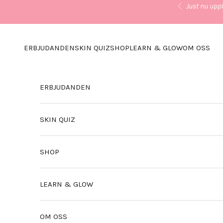
Hoppa till innehållet
Just nu uppl
Föregående
ERBJUDANDEN
SKIN QUIZ
SHOP
LEARN & GLOW
OM OSS
ERBJUDANDEN
SKIN QUIZ
SHOP
LEARN & GLOW
OM OSS