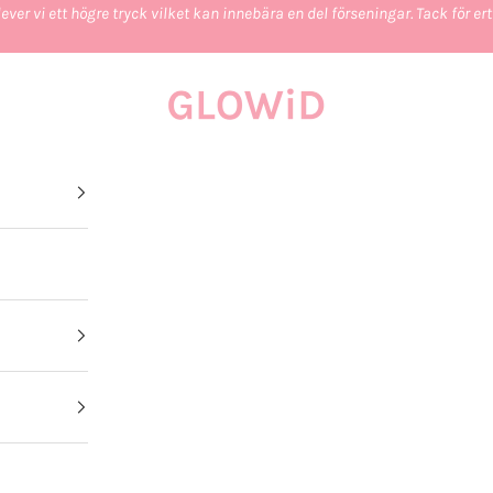
ever vi ett högre tryck vilket kan innebära en del förseningar. Tack för e
GLOWiD