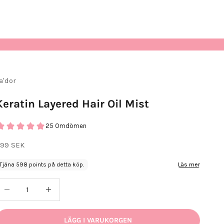
a'dor
Keratin Layered Hair Oil Mist
25 Omdömen
EA-pris
99 SEK
Tjäna 598 points på detta köp.
Läs mer
inska antal
Öka antal
LÄGG I VARUKORGEN