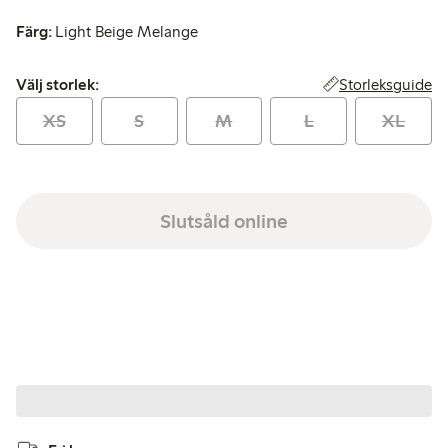
Färg:
Light Beige Melange
Välj storlek:
Storleksguide
Välj storlek:
XS
S
M
L
XL
Slutsåld online