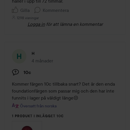
håller i upp till 72 timmar.
Gilla
Kommentera
1298 visningar
Logga in
för att lämna en kommentar
H
4 månader
Inlägget skapades 4 månader
10c
Kommer färgen 10c tillbaka snart? Det är den enda 
foundationfärgen som passar mig och den har inte 
funnits i lager på väldigt länge😔
Översatt från norska
1 PRODUKT I INLÄGGET 10C