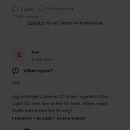
Kommentera
3 gillar
1605 visningar
Logga in
för att lämna en kommentar
Suvi
5 månader
Inlägget skapades 5 månader
Vilken nyans?
Hej!

Jag använder Lumene CC-kräm i nyansen Ultra 
Light 00, men den är lite för mörk. Vilken nyans 
skulle kunna vara bra för mig?
1 PRODUKT I INLÄGGET VILKEN NYANS?