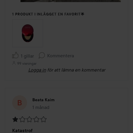
1 PRODUKT I INLÄGGET EN FAVORIT🌟
Kommentera
1 gillar
99 visningar
Logga in
för att lämna en kommentar
Beata Kaim
1 månad
Inlägget skapades 1 månad
Betyg:
Katastrof