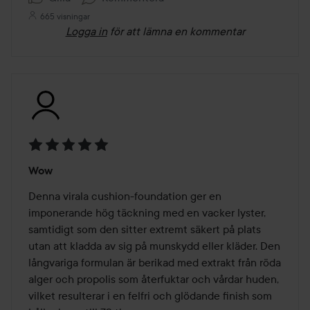
665 visningar
Logga in
för att lämna en kommentar
Betyg:
Wow
5
av
Denna virala cushion-foundation ger en 
5
imponerande hög täckning med en vacker lyster, 
samtidigt som den sitter extremt säkert på plats 
utan att kladda av sig på munskydd eller kläder. Den 
långvariga formulan är berikad med extrakt från röda 
alger och propolis som återfuktar och vårdar huden, 
vilket resulterar i en felfri och glödande finish som 