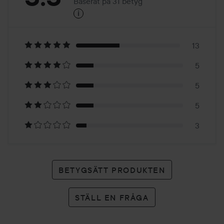
Baserat på 31 betyg
i
3.3
Baserat
på
13
5
31
5
betyg
5
3
BETYGSÄTT PRODUKTEN
STÄLL EN FRÅGA