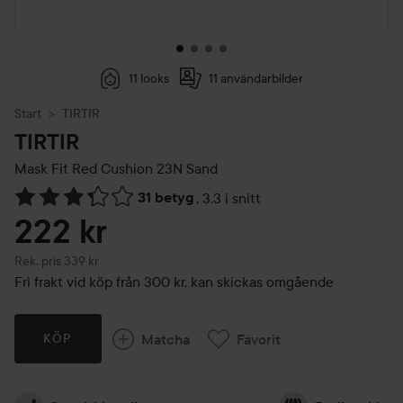
11 looks
11 användarbilder
Start
TIRTIR
TIRTIR
Mask Fit Red Cushion
23N Sand
31 betyg
,
3.3 i snitt
Hoppa till Betyg & kommentarer
222 kr
Rekommenderat pris 339 kr
Rek. pris 339 kr
Fri frakt vid köp från 300 kr, kan skickas omgående
Matcha
Favorit
KÖP