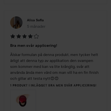
Alisa Sofia
5 månader
Inlägget skapades 5 månader
Betyg:
Bra men svår applicering!
4
av
Älskar formulan på denna produkt, men tycker helt 
5
ärligt att denna typ av applikation den svampen 
som kommer med kan va lite krånglig, svår att 
använda ända men värd om man vill ha en fin finish 
och gillar att testa nytt😍😍
1 PRODUKT I INLÄGGET BRA MEN SVÅR APPLICERING!