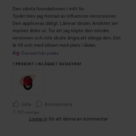
1
av
Den värsta foundationen i mitt liv.  

5
Tyvärr blev jag frestad av influencer-recensioner.

Den appliceras dåligt. Lämnar ränder. Ansiktet ser 
mycket äldre ut. Tur att jag köpte den mindre 
versionen och inte skulle ångra att slänga den. Det 
är till och med slöseri med plats i lådan.
Översatt från polska
1 PRODUKT I INLÄGGET KATASTROF
Gilla
Kommentera
537 visningar
Logga in
för att lämna en kommentar