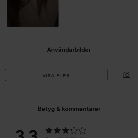
Användarbilder
VISA FLER
Betyg & kommentarer
Betyg:
3.3