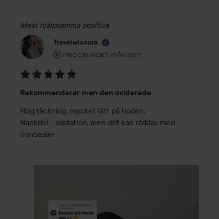
Mest hjälpsamma positiva
Travelwlaaura
Användarens roll: Lyko Creator.
5 månader
Inlägget skapades 5 månader
LYKO CREATOR
Betyg:
Rekommenderar men den oxiderade
5
av
Hög täckning, mycket lätt på huden. 

5
Nackdel - oxidation, men det kan räddas med 
concealer