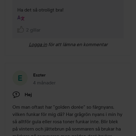
Ha det så otroligt bra!
2 gillar
Logga in
för att lämna en kommentar
Eszter
4 månader
Inlägget skapades 4 månader
Hej
Om man oftast har "golden dorée" so färgnyans, 
vilken funkar för mig då? Har grågrön nyans i min hy 
så alltför gula eller rosa toner funkar inte. Blir blek 
på vintern och jättebrun på sommaren så brukar ha 
mörkare på sommaren men golden doré brukar 