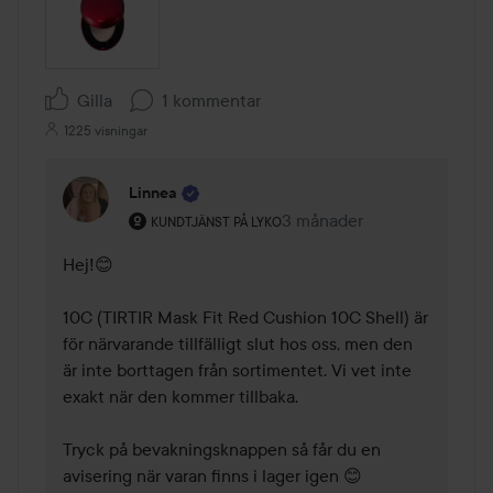
Gilla
1 kommentar
1225 visningar
Linnea
Användarens roll: Kundtjänst på Lyko.
3 månader
Kommentaren lades 3 mån
KUNDTJÄNST PÅ LYKO
Hej!😊 

10C (TIRTIR Mask Fit Red Cushion 10C Shell) är 
för närvarande tillfälligt slut hos oss, men den 
är inte borttagen från sortimentet. Vi vet inte 
exakt när den kommer tillbaka.

Tryck på bevakningsknappen så får du en 
avisering när varan finns i lager igen 😊
