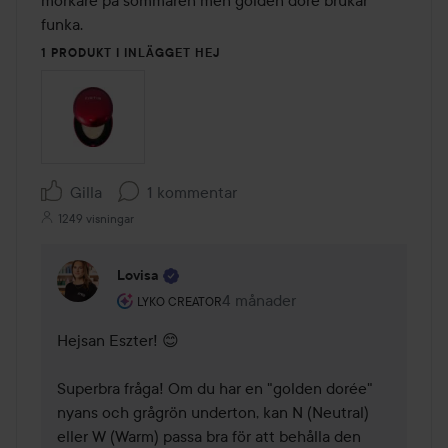
funka.
1 PRODUKT I INLÄGGET HEJ
Gilla
1 kommentar
1249 visningar
Lovisa
Användarens roll: Lyko Creator.
4 månader
Kommentaren lades 4 månader
LYKO CREATOR
Hejsan Eszter! 😊 

Superbra fråga! Om du har en "golden dorée" 
nyans och grågrön underton, kan N (Neutral) 
eller W (Warm) passa bra för att behålla den 