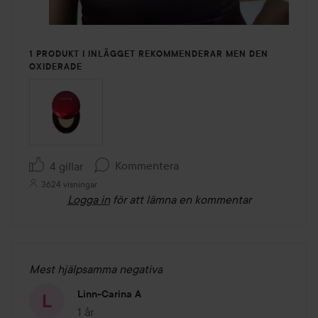
1 PRODUKT I INLÄGGET REKOMMENDERAR MEN DEN
OXIDERADE
Kommentera
4 gillar
3624 visningar
Logga in
för att lämna en kommentar
Mest hjälpsamma negativa
Linn-Carina A
1 år
Inlägget skapades 1 år