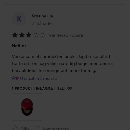
Kristine Lia
2 månader
Inlägget skapades 2 månader
Verifierad köpare
Betyg:
Helt ok
3
av
Verkar som att produkten är ok.. Jag brukar alltid 
5
träffa rätt om jag väljer naturlig beige, men denna 
blev alldeles för orange och mörk för mig.
Översatt från norska
1 PRODUKT I INLÄGGET HELT OK
Gilla
Kommentera