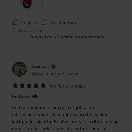
Kommentera
15 gillar
34052 visningar
Logga in
för att lämna en kommentar
Asmaaaa
Användarens roll: Lyko Creator.
3 dagar
Inlägget skapades 3 dagar
LYKO CREATOR
Verifierad testare
Betyg:
En favorit🌟
5
av
En bra foundation som gör sitt jobb. Inte 
5
fulltäckande men sitter fint på ansiktet, varken 
kakigt eller glansigt.Behöver endast en liten mängd 
och sitter fint hela dagen. Känns inte tungt på 