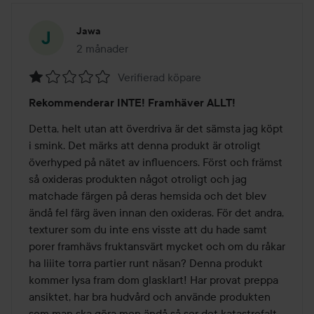
Jawa
2 månader
Inlägget skapades 2 månader
Verifierad köpare
Betyg:
Rekommenderar INTE! Framhäver ALLT!
1
av
Detta, helt utan att överdriva är det sämsta jag köpt 
5
i smink. Det märks att denna produkt är otroligt 
överhyped på nätet av influencers. Först och främst 
så oxideras produkten något otroligt och jag 
matchade färgen på deras hemsida och det blev 
ändå fel färg även innan den oxideras. För det andra, 
texturer som du inte ens visste att du hade samt 
porer framhävs fruktansvärt mycket och om du råkar 
ha liiite torra partier runt näsan? Denna produkt 
kommer lysa fram dom glasklart! Har provat preppa 
ansiktet, har bra hudvård och använde produkten 
som man ska göra men ändå så ser det katastrofalt 