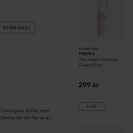
ET SPØRSMÅL
SPONSORED
PREPPd
The Instant Glow Day
Cream
50 ml
299 kr
KJØP
et med gode dufter, men 
Denne blir det fler av å i 
Combo Deal 25%
Marc Ja