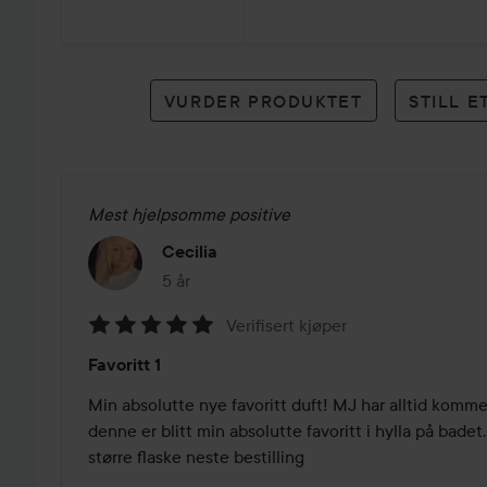
19
karakterer
VURDER PRODUKTET
STILL 
Mest hjelpsomme positive
Cecilia
5 år
Innlegget ble opprettet 5 år
Verifisert kjøper
Vurdering:
Favoritt 1
5
av
Min absolutte nye favoritt duft! MJ har alltid komm
5
denne er blitt min absolutte favoritt i hylla på badet. 
større flaske neste bestilling 