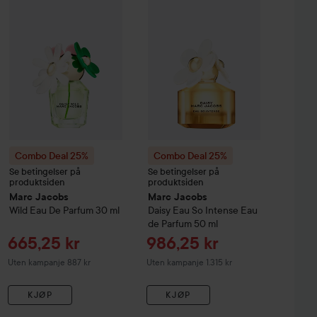
Uten kampanje 1.406 kr
Uten kampanj
Combo Deal 25%
Combo Deal 25%
Se betingelser på
Se betingelser på
produktsiden
produktsiden
Marc Jacobs
Marc Jacobs
Wild Eau De Parfum
30 ml
Daisy Eau So Intense Eau
de Parfum
50 ml
Tilbudspris
Tilbudspris
665,25 kr
986,25 kr
Uten kampanje 887 kr
Uten kampanje 1.315 kr
KJØP
KJØP