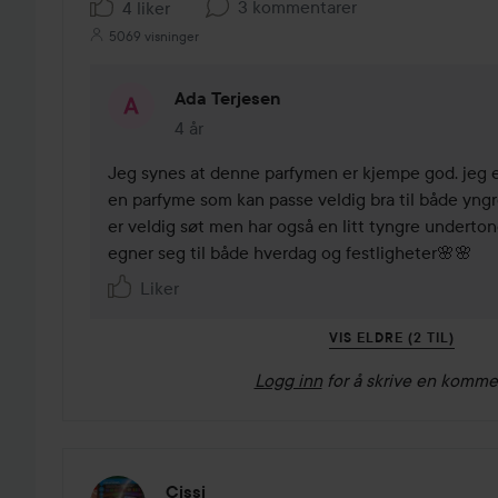
3 kommentarer
4 liker
5069 visninger
Ada Terjesen
4 år
Kommentaren lades 4 år
Jeg synes at denne parfymen er kjempe god. jeg er
en parfyme som kan passe veldig bra til både yngr
er veldig søt men har også en litt tyngre underton
egner seg til både hverdag og festligheter🌸🌸
Liker
VIS ELDRE (2 TIL)
Logg inn
for å skrive en komme
Cissi