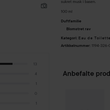
sukret musk i basen.
100 ml
Duftfamilie
Blomstret rav
Eau de Toilett
Kategori
:
1194-326-
Artikkelnummer
:
13
Anbefalte pro
4
1
PREPPd
The Ins
0
SPONSORED
1