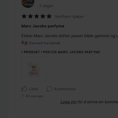
3 dager
Innlegget ble opprettet 3 dager
Verifisert kjøper
Vurdering:
Marc Jacobs parfyme
5
av
Elsker Marc Jacobs dufter, passer både gammel og 
5
Oversatt fra svensk
1 PRODUKT I POSTEN MARC JACOBS PARFYME
Liker
Kommenter
80 visninger
Logg inn
for å skrive en komme