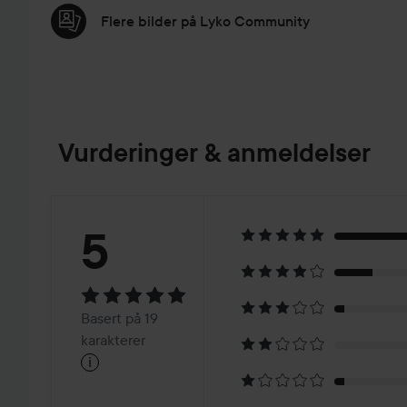
Flere bilder på Lyko Community
Vurderinger & anmeldelser
Vurdering:
5
5
Basert
Basert på 19
på
karakterer
i