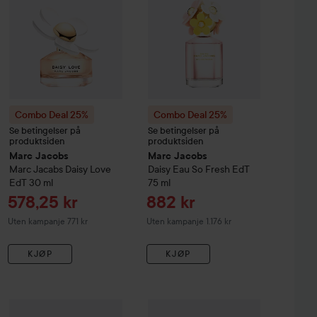
Combo Deal 25%
Combo Deal 25%
Se betingelser på
Se betingelser på
produktsiden
produktsiden
Marc Jacobs
Marc Jacobs
Marc Jacabs Daisy Love
Daisy Eau So Fresh EdT
EdT
30 ml
75 ml
Tilbudspris
Tilbudspris
578,25 kr
882 kr
Uten kampanje 771 kr
Uten kampanje 1.176 kr
KJØP
KJØP
Tilbudspris
Tilbud
1.054,50 kr
665,25
cobs
Combo Deal 25%
Daisy EdT
100 ml
Marc Jacobs
Combo Deal 25%
Wild Eau De Parfum
Marc Jacobs
30 ml
Dais