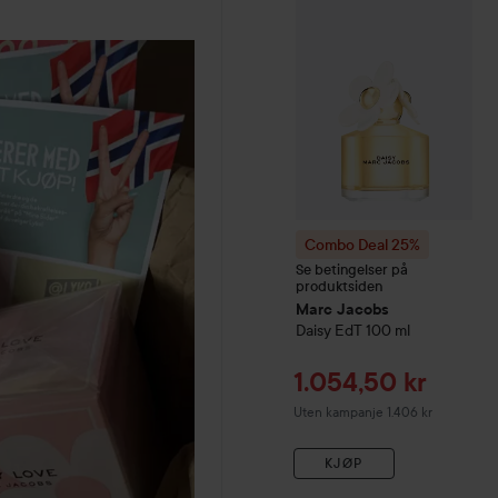
Combo Deal 25%
Se betingelser på
produktsiden
Marc Jacobs
Daisy EdT
100 ml
Tilbudspris
1.054,50 kr
Uten kampanje 1.406 kr
KJØP