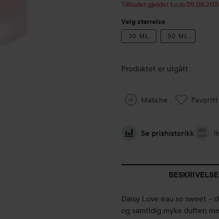
Tilbudet gjelder t.o.m 09.08.202
Velg størrelse
30 ML
50 ML
Produktet er utgått
Matche
Favoritt
Se prishistorikk
I
BESKRIVELSE
Daisy Love eau so sweet – d
og samtidig myke duften med