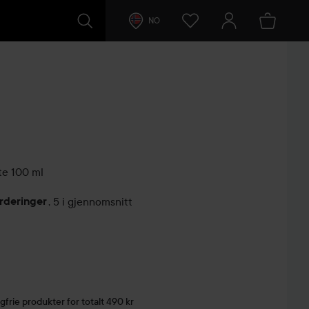
NO
te
100 ml
rderinger
,
5 i gjennomsnitt
lser
gfrie produkter for totalt 490 kr