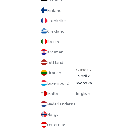
Estland
Finland
Frankrike
Grekland
Italien
Kroatien
Lettland
Svenska
Litauen
Språk
Svenska
Luxemburg
English
Malta
Nederländerna
Norge
Österrike