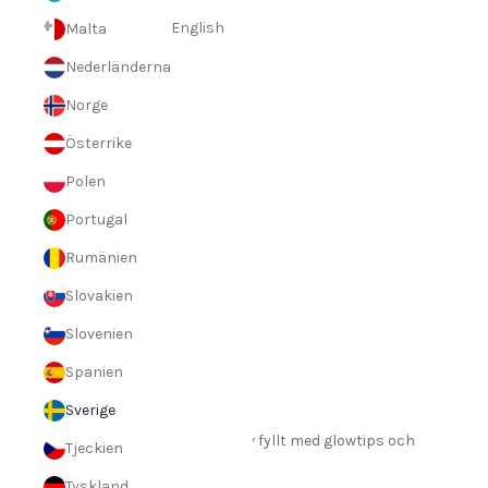
English
Malta
Nederländerna
Norge
Österrike
Polen
Portugal
Om GLOWiD
Rumänien
Om oss
Slovakien
Jobba hos oss
Slovenien
The GLOWiD Journal
Spanien
Nyhetsbrev
Sverige
Prenumerera på vårt nyhetsbrev fyllt med glowtips och
Tjeckien
exklusiva deals!
Tyskland