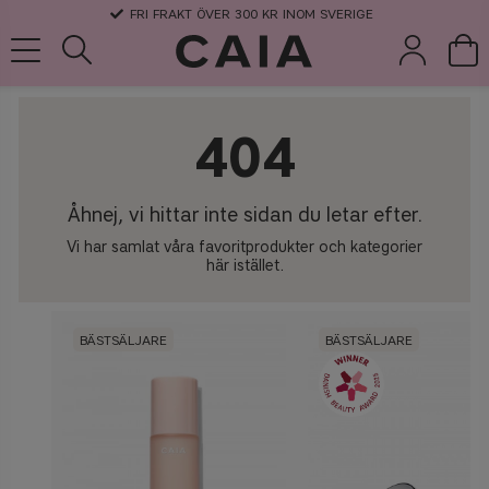
FRI FRAKT ÖVER 300 KR INOM SVERIGE
404
borstar &
parfym
kits & sets
torrschampo
tillbehör
Åhnej, vi hittar inte sidan du letar efter.
Vi har samlat våra favoritprodukter och kategorier
här istället.
BÄSTSÄLJARE
BÄSTSÄLJARE