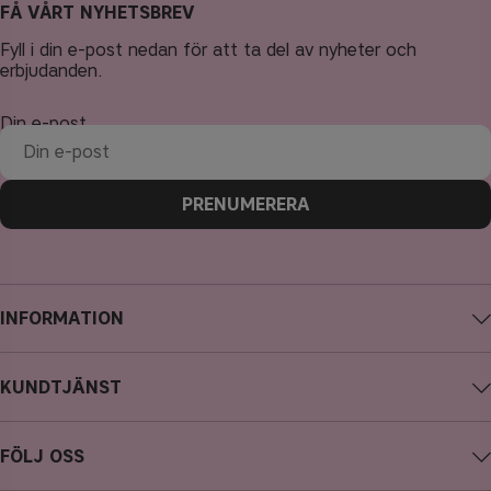
FÅ VÅRT NYHETSBREV
Fyll i din e-post nedan för att ta del av nyheter och
erbjudanden.
Din e-post
PRENUMERERA
INFORMATION
Om CAIA Cosmetics
KUNDTJÄNST
Karriär
Kontakta oss
Köpevillkor
FÖLJ OSS
Ångra köp
Integritetspolicy