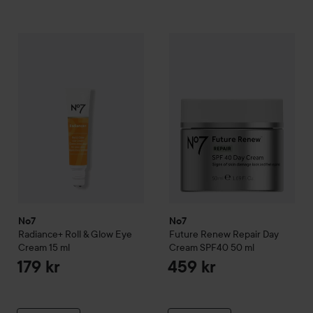
No7
Radiance+
Roll & Glow Eye Cream
No7
Future Renew
15 ml
Repair Day
179 kr
No7
No7
Radiance+
Roll & Glow Eye
Future Renew
Repair Day
Cream
15 ml
Cream SPF40
50 ml
179 kr
459 kr