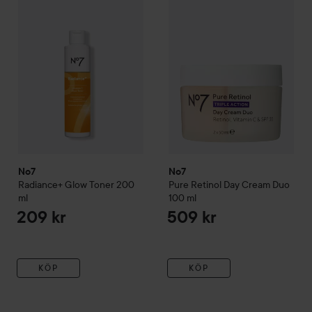
No7
No7
Radiance+
Glow Toner
200
Pure Retinol
Day Cream Duo
ml
100 ml
209 kr
509 kr
KÖP
KÖP