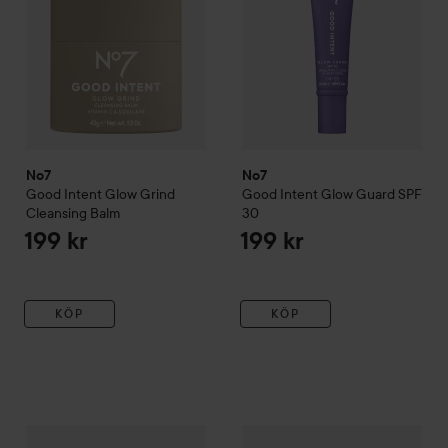
No7
No7
Good Intent
Glow Grind
Good Intent
Glow Guard SPF
Cleansing Balm
30
199 kr
199 kr
KÖP
KÖP
No7
Radiance+
Glow Toner
200 ml
No7
Pure Retinol
Day Cream 
209 kr