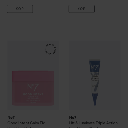
KÖP
KÖP
No7
Good Intent
Calm Fix Soothing Pads
No7
Lift & Luminate
Triple Ac
229 kr
No7
No7
Good Intent
Calm Fix
Lift & Luminate
Triple Action