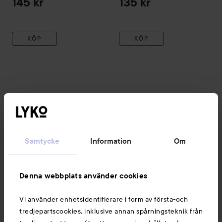
145 kr
135 kr
KÖP
KÖP
43 produkter
VISA ALLA
Samtycke
Information
Om
Nyheter och erbjudanden
Denna webbplats använder cookies
Följ oss
Vi använder enhetsidentifierare i form av första-och
tredjepartscookies, inklusive annan spårningsteknik från