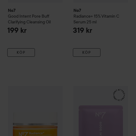
No7
No7
Good Intent
Pore Buff
Radiance+
15% Vitamin C
Clarifying Cleansing Oil
Serum
25 ml
199 kr
319 kr
KÖP
KÖP
No7
Radiance+
Daily Brightening Moisturiser
No7
Good Intent
50 ml
Jelly Hydrog
229 kr