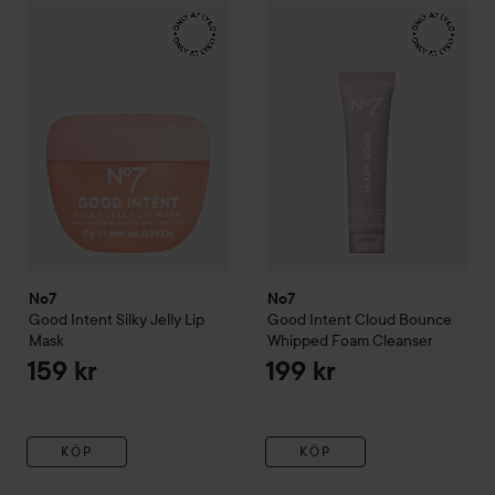
No7
Good Intent
Silky Jelly Lip Mask
No7
Good Intent
Cloud Bounc
159 kr
No7
No7
Good Intent
Silky Jelly Lip
Good Intent
Cloud Bounce
Mask
Whipped Foam Cleanser
159 kr
199 kr
KÖP
KÖP