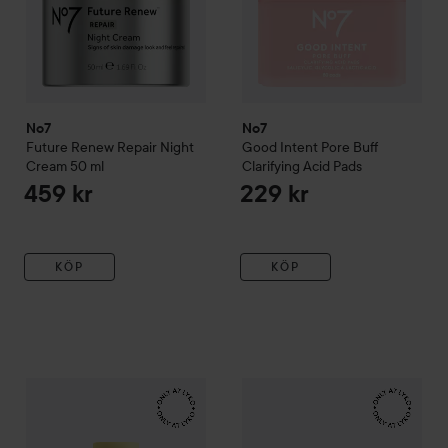
No7
No7
Future Renew
Repair Night
Good Intent
Pore Buff
Cream
50 ml
Clarifying Acid Pads
459 kr
229 kr
KÖP
KÖP
No7
Good Intent
Radiance Reflect Spray Serum
No7
Good Intent
Bouncy Jelly
229 kr