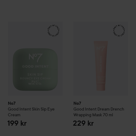
No7
Good Intent
Skin Sip Eye Cream
No7
Good Intent
Dream Drenc
199 kr
No7
No7
Good Intent
Skin Sip Eye
Good Intent
Dream Drench
Cream
Wrapping Mask
70 ml
199 kr
229 kr