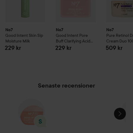
No7
No7
No7
Good Intent
Skin Sip
Good Intent
Pore
Pure Retinol
D
Moisture Milk
Buff Clarifying Acid
Cream Duo
10
Pads
229 kr
229 kr
509 kr
Senaste recensioner
HOPPA ÖVER SEKTIONEN