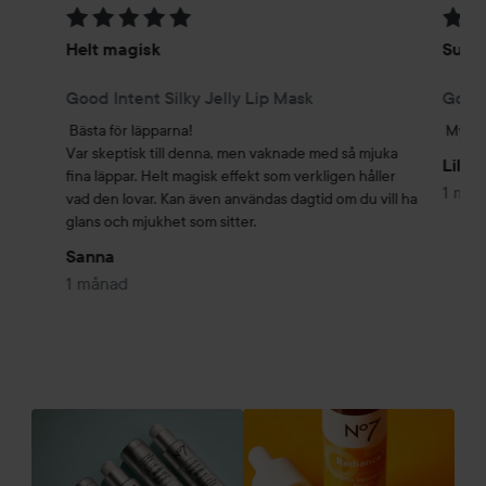
Betyg: 5 av 5
Betyg
Helt magisk
Supe
Good Intent Silky Jelly Lip Mask
Good 
Bästa för läpparna!

Mycke
Var skeptisk till denna, men vaknade med så mjuka 
Lilly
fina läppar. Helt magisk effekt som verkligen håller 
1 må
vad den lovar. Kan även användas dagtid om du vill ha 
glans och mjukhet som sitter.
Sanna
1 månad
Go
HOPPA ÖVER SEKTIONEN