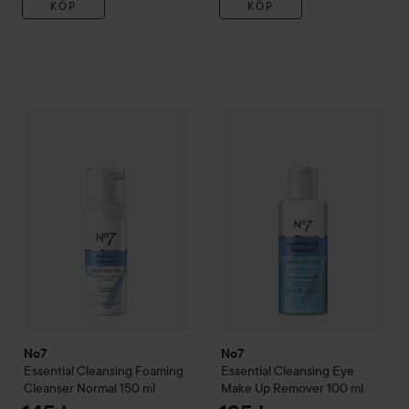
KÖP
KÖP
No7
Essential Cleansing
Foaming Cleanser Normal
No7
Essential Cleansing
150 ml
Eye M
145 
No7
No7
Essential Cleansing
Foaming
Essential Cleansing
Eye
Cleanser Normal
150 ml
Make Up Remover
100 ml