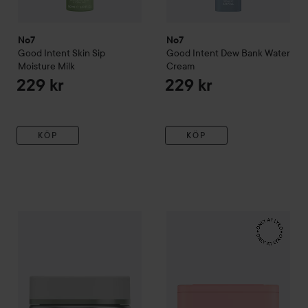
No7
No7
Good Intent
Skin Sip
Good Intent
Dew Bank Water
Moisture Milk
Cream
229 kr
229 kr
KÖP
KÖP
No7
Future Renew
Repair Night Cream
No7
Good Intent
50 ml
Pore Buff Cla
459 kr