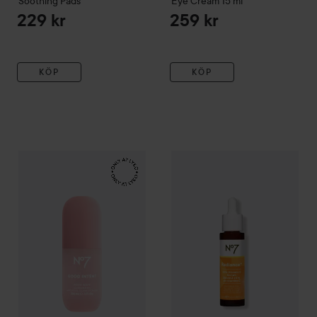
Soothing Pads
Eye Cream
15 ml
229 kr
259 kr
KÖP
KÖP
No7
Good Intent
Pore Buff Clarifying Cleansing Oil
No7
Radiance+
15% Vitamin C
199 kr