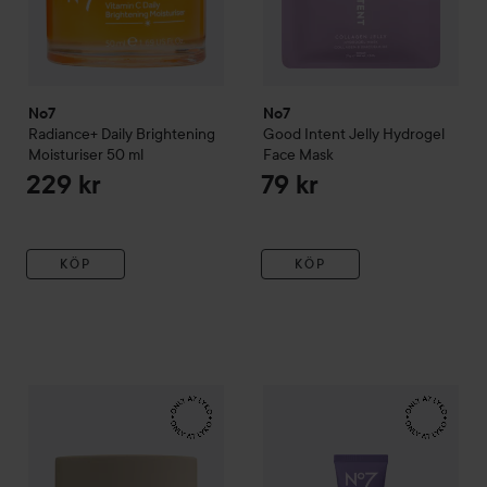
No7
No7
Radiance+
Daily Brightening
Good Intent
Jelly Hydrogel
Moisturiser
50 ml
Face Mask
229 kr
79 kr
KÖP
KÖP
No7
Good Intent
Glow Grind Cleansing Balm
No7
Good Intent
Glow Guard 
199 kr