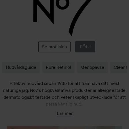
No7
Se profilsida
FÖLJ
Hudvårdsguide
Pure Retinol
Menopause
Cleans
Effektiv hudvård sedan 1935 för att framhäva ditt mest
naturliga jag. No7’s högkvalitativa produkter är allergitestade,
dermatologiskt testade och vetenskapligt utvecklade för att
passa känslig hud.
Läs mer
Nyheten
med banbrytande Pepticology™
Future Renew
hjälper till att stimulera hudens naturliga reparationsprocess