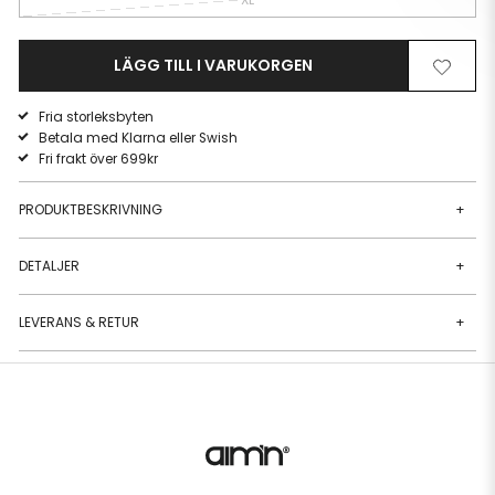
LÄGG TILL I VARUKORGEN
Ta
Lägg
bort
till
Fria storleksbyten
från
i
Betala med Klarna eller Swish
önskelista
önskeli
Fri frakt över 699kr
PRODUKTBESKRIVNING
+
DETALJER
+
LEVERANS & RETUR
+