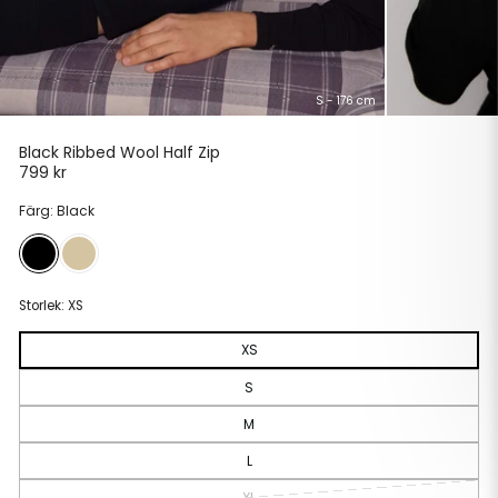
S - 176 cm
Black Ribbed Wool Half Zip
799 kr
Ordinarie
pris
Färg: Black
Storlek:
XS
XS
S
M
L
XL