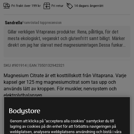
Fri frakt över 199 kr
Fri retur
14 dagars ångerrätt
Sandrella
Framröstad topprecension
Gillar verkligen Vitapranas produkter. Rena, pålitliga, för det 
mesta ekologiskt, veganskt och glutenfritt samt billigt. Märker 
direkt om jag har slarvat med magnesiumintagen.Dessa funkar 
för mina muskelkramper. Rekommenderar.(:
SKU #901914
| EAN
7350132942321
Magnesium Citrate är ett kosttillskott från Vitaprana. Varje
kapsel ger 125 mg magnesiumcitrat som tas upp och
används lätt av kroppen. För muskler, nervsystem och
elektrolytbalansen.
Läs mer
Genom att klicka på "acceptera alla cookies" samtycker du till
(47)
lagring av cookies på din enhet för att förbättra navigeringen på
Information
Recensioner
Näring & Ingredienser
webbplatsen, analysera webbplatsens användning och bistå i våra