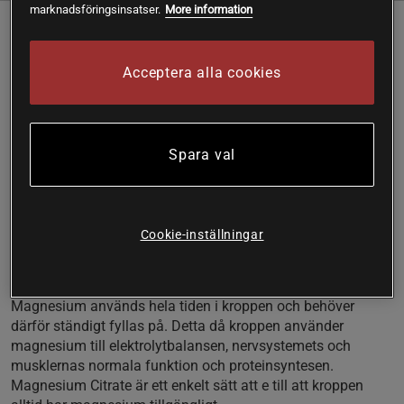
marknadsföringsinsatser.
More information
Magnesium Citrate från Vitaprana ger 125 mg
magnesiumcitrat per kapsel. Kroppen kan lätt ta upp och
Acceptera alla cookies
använda magnesiumcitrat till bland annat
elektrolytbalansen och nervsystemets normala funktion. En
förpackning räcker i 50 – 100 dagar och används bäst på
kvällen innan läggdags.
Spara val
• 125 mg magnesiumcitrat
• Muskler, nervsystem, elektrolytbalansen
• Lättabsorberat
• Kapsel av pullulan
Cookie-inställningar
Magnesium behövs i hela kroppen
Magnesium används hela tiden i kroppen och behöver
därför ständigt fyllas på. Detta då kroppen använder
magnesium till elektrolytbalansen, nervsystemets och
musklernas normala funktion och proteinsyntesen.
Magnesium Citrate är ett enkelt sätt att e till att kroppen