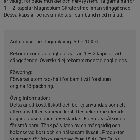
är viktigt för både muskler och nervsystem. Ta gärna därför
1 – 2 kapslar Magnesium Citrate strax innan sänggående.
Dessa kapslar behöver inte tas i samband med måltid.
Antal doser per förpackning:
50 – 100 st.
Rekommenderad daglig dos:
Tag 1 – 2 kapslar vid
sänggående. Överskrid ej rekommenderad daglig dos.
Förvaring:
Förvaras utom räckhåll för barn i väl försluten
originalförpackning.
Övrig information:
Detta är ett kosttillskott och bör ej användas som ett
alternativ till en varierad kost. Den rekommenderade
dagliga dosen bör ej överskridas. Förvaras oåtkomlig
för små barn. Tänk på vikten av en mångsidig och
balanserad kost och en hälsosam livsstil. Produkten
är avsedd för friska personer över 18 år. Om Du är