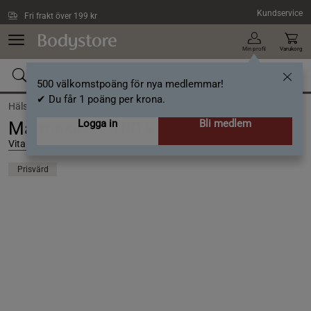
Hoppa till innehållet
Kundservice
Fri frakt över 199 kr
Min profil
Varukorg
500 välkomstpoäng för nya medlemmar!
✔ Du får 1 poäng per krona.
Hälsa /
Mineraler /
Magnesium
Logga in
Bli medlem
Magnesium, 100 kapslar
Vitaprana
Prisvärd