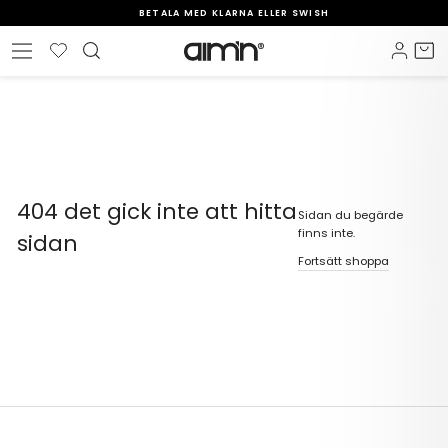
Gå
BETALA MED KLARNA ELLER SWISH
vidare
Pausa
Önskelista
Logga
V
Sidnavigering
till
bildspelet
innehåll
404 det gick inte att hitta
Sidan du begärde
finns inte.
sidan
Fortsätt shoppa